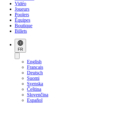
Vidéo
Joueurs
Poolers
Équipes
Boutique
Billets
FR
English
Français
Deutsch
Suomi
Svenska
Čeština
Slovenčina
Español