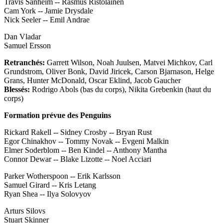
Travis Sanheim -- Rasmus Ristolainen
Cam York -- Jamie Drysdale
Nick Seeler -- Emil Andrae
Dan Vladar
Samuel Ersson
Retranchés:
Garrett Wilson, Noah Juulsen, Matvei Michkov, Carl
Grundstrom, Oliver Bonk, David Jiricek, Carson Bjarnason, Helge
Grans, Hunter McDonald, Oscar Eklind, Jacob Gaucher
Blessés:
Rodrigo Abols (bas du corps), Nikita Grebenkin (haut du
corps)
Formation prévue des Penguins
Rickard Rakell -- Sidney Crosby -- Bryan Rust
Egor Chinakhov -- Tommy Novak -- Evgeni Malkin
Elmer Soderblom -- Ben Kindel -- Anthony Mantha
Connor Dewar -- Blake Lizotte -- Noel Acciari
Parker Wotherspoon -- Erik Karlsson
Samuel Girard -- Kris Letang
Ryan Shea -- Ilya Solovyov
Arturs Silovs
Stuart Skinner