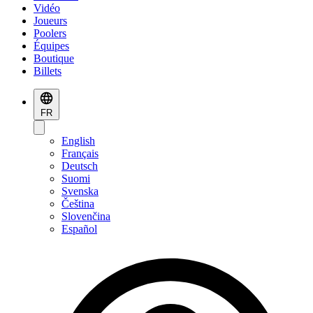
Vidéo
Joueurs
Poolers
Équipes
Boutique
Billets
FR
English
Français
Deutsch
Suomi
Svenska
Čeština
Slovenčina
Español