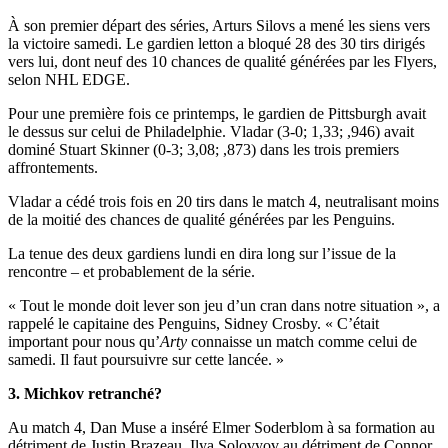
À son premier départ des séries, Arturs Silovs a mené les siens vers
la victoire samedi. Le gardien letton a bloqué 28 des 30 tirs dirigés
vers lui, dont neuf des 10 chances de qualité générées par les Flyers,
selon NHL EDGE.
Pour une première fois ce printemps, le gardien de Pittsburgh avait
le dessus sur celui de Philadelphie. Vladar (3-0; 1,33; ,946) avait
dominé Stuart Skinner (0-3; 3,08; ,873) dans les trois premiers
affrontements.
Vladar a cédé trois fois en 20 tirs dans le match 4, neutralisant moins
de la moitié des chances de qualité générées par les Penguins.
La tenue des deux gardiens lundi en dira long sur l’issue de la
rencontre – et probablement de la série.
« Tout le monde doit lever son jeu d’un cran dans notre situation », a
rappelé le capitaine des Penguins, Sidney Crosby. « C’était
important pour nous qu’
Arty
connaisse un match comme celui de
samedi. Il faut poursuivre sur cette lancée. »
3. Michkov retranché?
Au match 4, Dan Muse a inséré Elmer Soderblom à sa formation au
détriment de Justin Brazeau, Ilya Solovyov au détriment de Connor