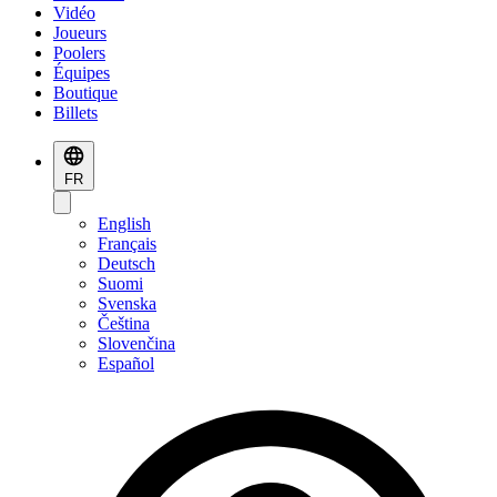
Vidéo
Joueurs
Poolers
Équipes
Boutique
Billets
FR
English
Français
Deutsch
Suomi
Svenska
Čeština
Slovenčina
Español