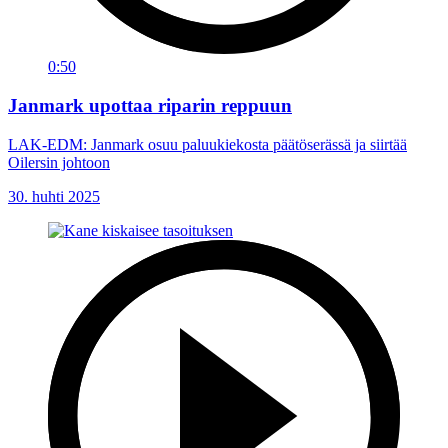
0:50
Janmark upottaa riparin reppuun
LAK-EDM: Janmark osuu paluukiekosta päätöserässä ja siirtää
Oilersin johtoon
30. huhti 2025