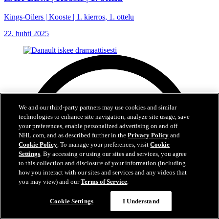
Kings-Oilers | Kooste | 1. kierros, 1. ottelu
22. huhti 2025
We and our third-party partners may use cookies and similar
technologies to enhance site navigation, analyze site usage, save
your preferences, enable personalized advertising on and off
NHL.com, and as described further in the
Privacy Policy
and
Cookie Policy
. To manage your preferences, visit
Cookie
Settings
. By accessing or using our sites and services, you agree
to this collection and disclosure of your information (including
how you interact with our sites and services and any videos that
you may view) and our
Terms of Service
.
Cookie Settings
I Understand