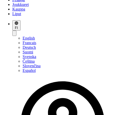
Joukkueet
Kauppa
Liput
FI
English
Français
Deutsch
Suomi
Svenska
Čeština
Slovenčina
Español