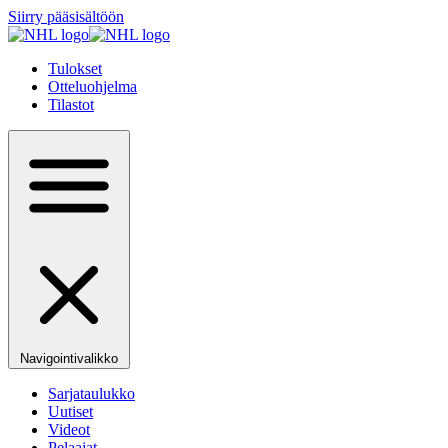
Siirry pääsisältöön
Tulokset
Otteluohjelma
Tilastot
Navigointivalikko
Sarjataulukko
Uutiset
Videot
Pelaajat