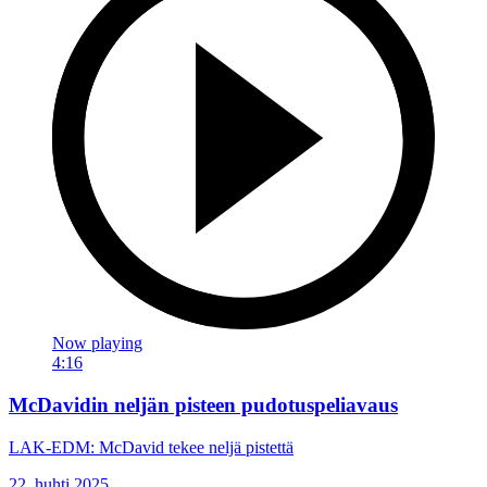
Now playing
4:16
McDavidin neljän pisteen pudotuspeliavaus
LAK-EDM: McDavid tekee neljä pistettä
22. huhti 2025