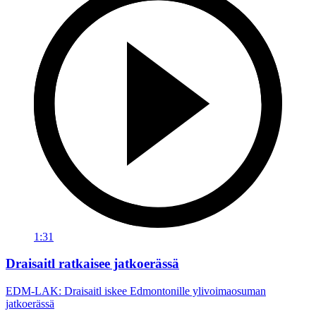
1:31
Draisaitl ratkaisee jatkoerässä
EDM-LAK: Draisaitl iskee Edmontonille ylivoimaosuman
jatkoerässä