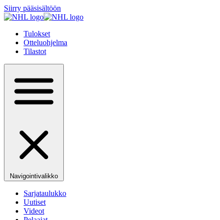
Siirry pääsisältöön
Tulokset
Otteluohjelma
Tilastot
Navigointivalikko
Sarjataulukko
Uutiset
Videot
Pelaajat