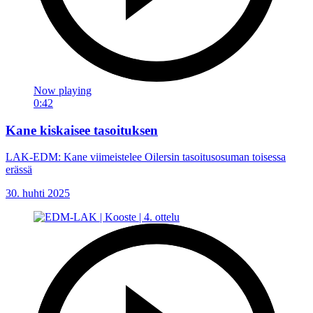
Now playing
0:42
Kane kiskaisee tasoituksen
LAK-EDM: Kane viimeistelee Oilersin tasoitusosuman toisessa
erässä
30. huhti 2025