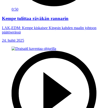
0:50
Kempe tulittaa räväkän rannarin
LAK-EDM: Kempe kiskaisee Kingsin kahden maalin johtoon
päätöserässä
24. huhti 2025