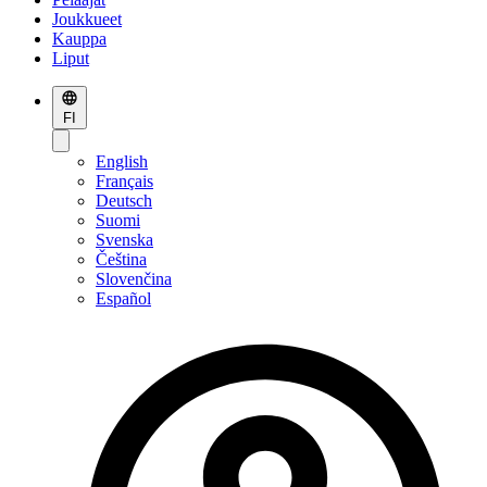
Joukkueet
Kauppa
Liput
FI
English
Français
Deutsch
Suomi
Svenska
Čeština
Slovenčina
Español