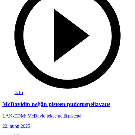
4:16
McDavidin neljän pisteen pudotuspeliavaus
LAK-EDM: McDavid tekee neljä pistettä
22. huhti 2025