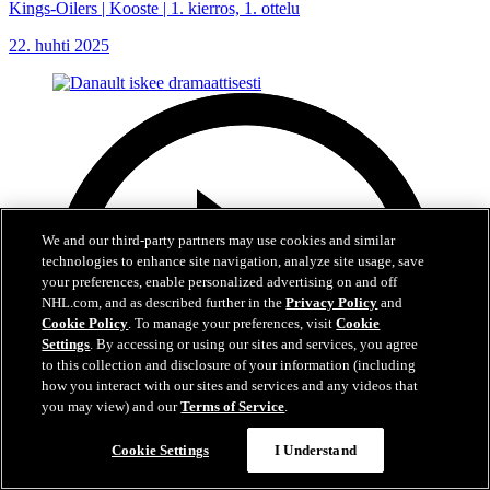
Kings-Oilers | Kooste | 1. kierros, 1. ottelu
22. huhti 2025
We and our third-party partners may use cookies and similar
technologies to enhance site navigation, analyze site usage, save
your preferences, enable personalized advertising on and off
NHL.com, and as described further in the
Privacy Policy
and
Cookie Policy
. To manage your preferences, visit
Cookie
Settings
. By accessing or using our sites and services, you agree
to this collection and disclosure of your information (including
how you interact with our sites and services and any videos that
you may view) and our
Terms of Service
.
Cookie Settings
I Understand