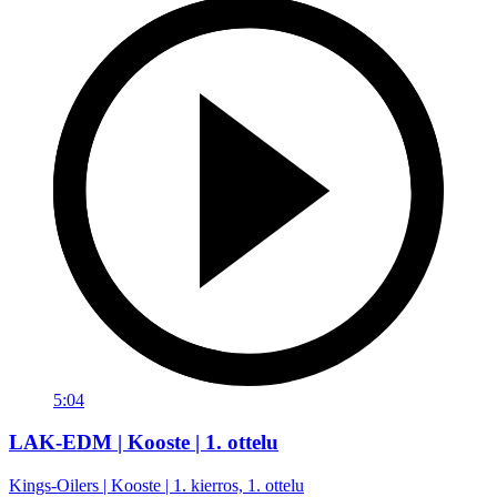
5:04
LAK-EDM | Kooste | 1. ottelu
Kings-Oilers | Kooste | 1. kierros, 1. ottelu