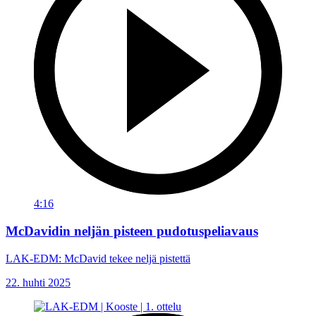
4:16
McDavidin neljän pisteen pudotuspeliavaus
LAK-EDM: McDavid tekee neljä pistettä
22. huhti 2025