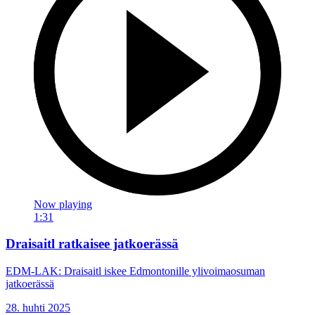
Now playing
1:31
Draisaitl ratkaisee jatkoerässä
EDM-LAK: Draisaitl iskee Edmontonille ylivoimaosuman
jatkoerässä
28. huhti 2025