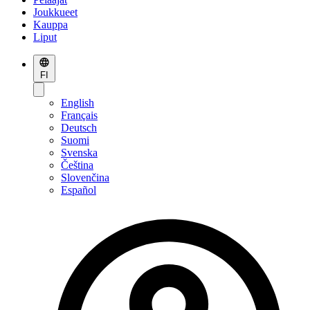
Joukkueet
Kauppa
Liput
FI
English
Français
Deutsch
Suomi
Svenska
Čeština
Slovenčina
Español