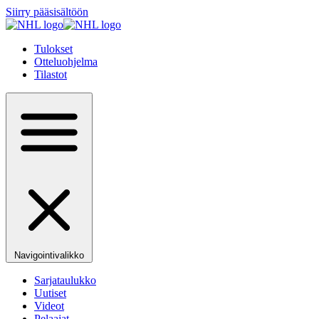
Siirry pääsisältöön
Tulokset
Otteluohjelma
Tilastot
Navigointivalikko
Sarjataulukko
Uutiset
Videot
Pelaajat