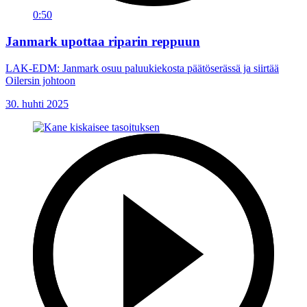
0:50
Janmark upottaa riparin reppuun
LAK-EDM: Janmark osuu paluukiekosta päätöserässä ja siirtää
Oilersin johtoon
30. huhti 2025