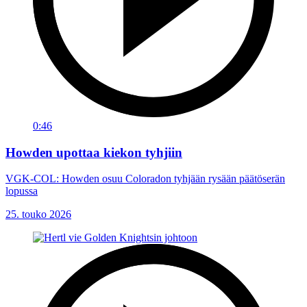
0:46
Howden upottaa kiekon tyhjiin
VGK-COL: Howden osuu Coloradon tyhjään rysään päätöserän
lopussa
25. touko 2026