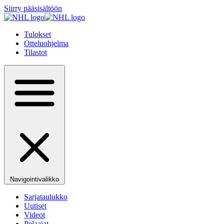
Siirry pääsisältöön
Tulokset
Otteluohjelma
Tilastot
Navigointivalikko
Sarjataulukko
Uutiset
Videot
Pelaajat