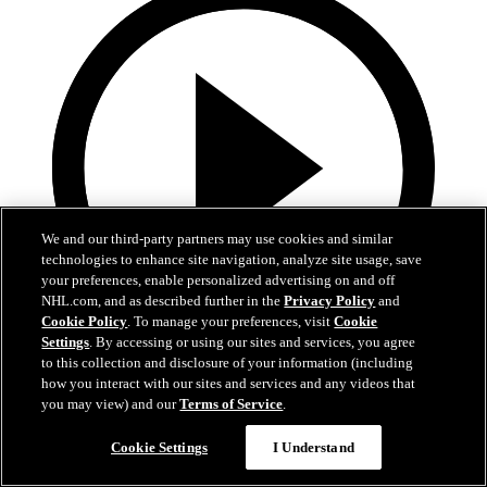
We and our third-party partners may use cookies and similar
technologies to enhance site navigation, analyze site usage, save
your preferences, enable personalized advertising on and off
NHL.com, and as described further in the
Privacy Policy
and
Cookie Policy
. To manage your preferences, visit
Cookie
Settings
. By accessing or using our sites and services, you agree
to this collection and disclosure of your information (including
0:53
how you interact with our sites and services and any videos that
you may view) and our
Terms of Service
.
Landeskog aloittaa maalinteon
Cookie Settings
I Understand
VGK-COL: Landeskog iskee avausosuman paluukiekosta
ensimmäisessä erässä