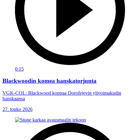
0:15
Blackwoodin komea hanskatorjunta
VGK-COL: Blackwood koppaa Dorofejevin ylivoimakudin
hanskaansa
27. touko 2026