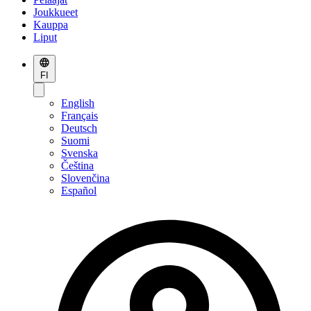
Joukkueet
Kauppa
Liput
FI
English
Français
Deutsch
Suomi
Svenska
Čeština
Slovenčina
Español