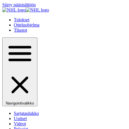
Siirry pääsisältöön
Tulokset
Otteluohjelma
Tilastot
Navigointivalikko
Sarjataulukko
Uutiset
Videot
Pelaajat