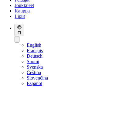
Joukkueet
Kauppa
Liput
FI
English
Français
Deutsch
Suomi
Svenska
Čeština
Slovenčina
Español