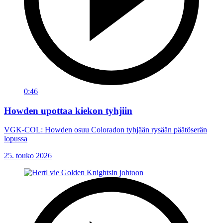
0:46
Howden upottaa kiekon tyhjiin
VGK-COL: Howden osuu Coloradon tyhjään rysään päätöserän
lopussa
25. touko 2026