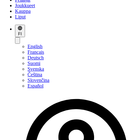
Joukkueet
Kauppa
Liput
FI
English
Français
Deutsch
Suomi
Svenska
Čeština
Slovenčina
Español