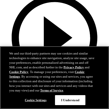
We and our third-party partners may use cookies and similar
technologies to enhance site navigation, analyze site usage, save
your preferences, enable personalized advertising on and off
NHL.com, and as described further in the
Privacy Policy
and
Cookie Policy
. To manage your preferences, visit
Cookie
Settings
. By accessing or using our sites and services, you agree
to this collection and disclosure of your information (including
0:53
how you interact with our sites and services and any videos that
you may view) and our
Terms of Service
.
Landeskog aloittaa maalinteon
Cookie Settings
I Understand
VGK-COL: Landeskog iskee avausosuman paluukiekosta
ensimmäisessä erässä