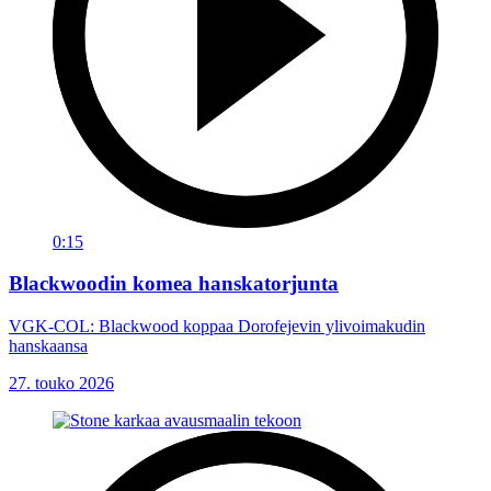
0:15
Blackwoodin komea hanskatorjunta
VGK-COL: Blackwood koppaa Dorofejevin ylivoimakudin
hanskaansa
27. touko 2026