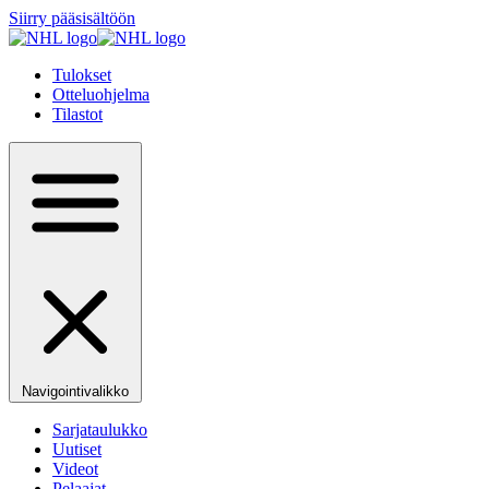
Siirry pääsisältöön
Tulokset
Otteluohjelma
Tilastot
Navigointivalikko
Sarjataulukko
Uutiset
Videot
Pelaajat