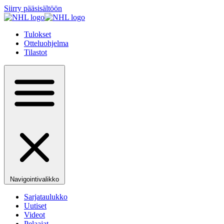
Siirry pääsisältöön
Tulokset
Otteluohjelma
Tilastot
Navigointivalikko
Sarjataulukko
Uutiset
Videot
Pelaajat