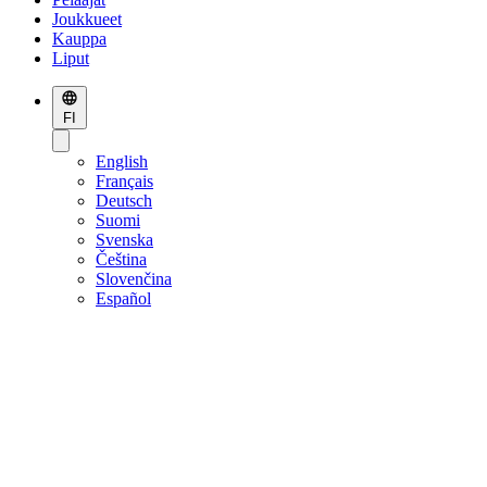
Joukkueet
Kauppa
Liput
FI
English
Français
Deutsch
Suomi
Svenska
Čeština
Slovenčina
Español