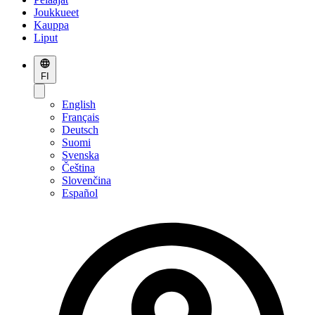
Joukkueet
Kauppa
Liput
FI
English
Français
Deutsch
Suomi
Svenska
Čeština
Slovenčina
Español