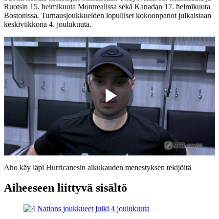
Ruotsin 15. helmikuuta Montrealissa sekä Kanadan 17. helmikuuta
Bostonissa. Turnausjoukkueiden lopulliset kokoonpanot julkaistaan
keskiviikkona 4. joulukuuta.
Play
Video
Aho käy läpi Hurricanesin alkukauden menestyksen tekijöitä
Aiheeseen liittyvä sisältö