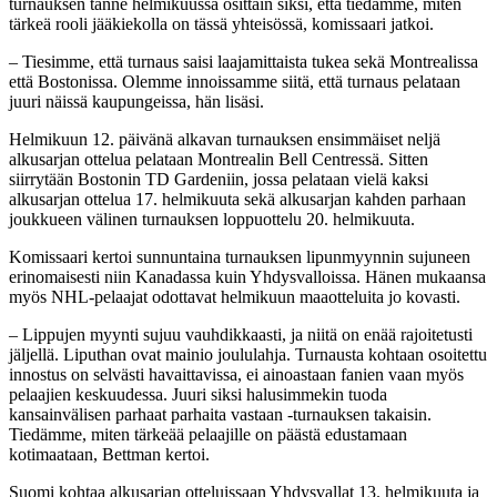
turnauksen tänne helmikuussa osittain siksi, että tiedämme, miten
tärkeä rooli jääkiekolla on tässä yhteisössä, komissaari jatkoi.
– Tiesimme, että turnaus saisi laajamittaista tukea sekä Montrealissa
että Bostonissa. Olemme innoissamme siitä, että turnaus pelataan
juuri näissä kaupungeissa, hän lisäsi.
Helmikuun 12. päivänä alkavan turnauksen ensimmäiset neljä
alkusarjan ottelua pelataan Montrealin Bell Centressä. Sitten
siirrytään Bostonin TD Gardeniin, jossa pelataan vielä kaksi
alkusarjan ottelua 17. helmikuuta sekä alkusarjan kahden parhaan
joukkueen välinen turnauksen loppuottelu 20. helmikuuta.
Komissaari kertoi sunnuntaina turnauksen lipunmyynnin sujuneen
erinomaisesti niin Kanadassa kuin Yhdysvalloissa. Hänen mukaansa
myös NHL-pelaajat odottavat helmikuun maaotteluita jo kovasti.
– Lippujen myynti sujuu vauhdikkaasti, ja niitä on enää rajoitetusti
jäljellä. Liputhan ovat mainio joululahja. Turnausta kohtaan osoitettu
innostus on selvästi havaittavissa, ei ainoastaan fanien vaan myös
pelaajien keskuudessa. Juuri siksi halusimmekin tuoda
kansainvälisen parhaat parhaita vastaan -turnauksen takaisin.
Tiedämme, miten tärkeää pelaajille on päästä edustamaan
kotimaataan, Bettman kertoi.
Suomi kohtaa alkusarjan otteluissaan Yhdysvallat 13. helmikuuta ja