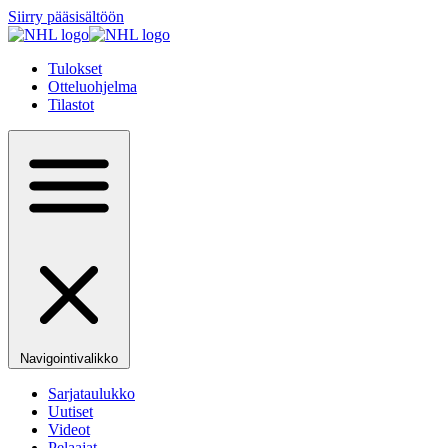
Siirry pääsisältöön
Tulokset
Otteluohjelma
Tilastot
Navigointivalikko
Sarjataulukko
Uutiset
Videot
Pelaajat