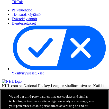
TikTok
Palveluehdot
Tietosuojakäytäntö
Evästekäytännöt
Evästeasetukset
Yksityisyysasetukset
NHL.com on National Hockey Leaguen virallinen sivusto. Kaikki
esitetyt NHL:n logot ja tunnukset sekä NHL:n joukkueiden logot ja
tunnukset ovat NHL:n ja sen joukkueiden omaisuutta, eikä niitä saa
We and our third-party partners may use cookies and similar
toisintaa ilman NHL Enterprises, L.P.:n hyväksyntää. © NHL 2026.
technologies to enhance site navigation, analyze site usage, save
Kaikki oikeudet pidätetään. Kaikki NHL-joukkueiden pelaajien
your preferences, enable personalized advertising on and off
nimillä ja numeroilla varustetut pelipaidat ovat virallisesti NHL:n ja