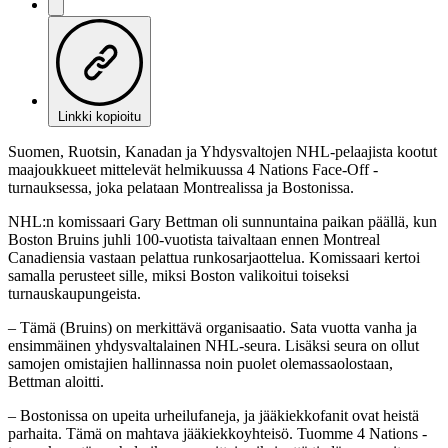
Linkki kopioitu
Suomen, Ruotsin, Kanadan ja Yhdysvaltojen NHL-pelaajista kootut
maajoukkueet mittelevät helmikuussa 4 Nations Face-Off -
turnauksessa, joka pelataan Montrealissa ja Bostonissa.
NHL:n komissaari Gary Bettman oli sunnuntaina paikan päällä, kun
Boston Bruins juhli 100-vuotista taivaltaan ennen Montreal
Canadiensia vastaan pelattua runkosarjaottelua. Komissaari kertoi
samalla perusteet sille, miksi Boston valikoitui toiseksi
turnauskaupungeista.
– Tämä (Bruins) on merkittävä organisaatio. Sata vuotta vanha ja
ensimmäinen yhdysvaltalainen NHL-seura. Lisäksi seura on ollut
samojen omistajien hallinnassa noin puolet olemassaolostaan,
Bettman aloitti.
– Bostonissa on upeita urheilufaneja, ja jääkiekkofanit ovat heistä
parhaita. Tämä on mahtava jääkiekkoyhteisö. Tuomme 4 Nations -