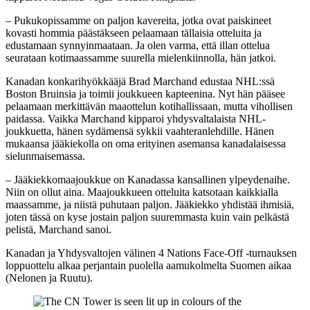
– Pukukopissamme on paljon kavereita, jotka ovat paiskineet
kovasti hommia päästäkseen pelaamaan tällaisia otteluita ja
edustamaan synnyinmaataan. Ja olen varma, että illan ottelua
seurataan kotimaassamme suurella mielenkiinnolla, hän jatkoi.
Kanadan konkarihyökkääjä Brad Marchand edustaa NHL:ssä
Boston Bruinsia ja toimii joukkueen kapteenina. Nyt hän pääsee
pelaamaan merkittävän maaottelun kotihallissaan, mutta vihollisen
paidassa. Vaikka Marchand kipparoi yhdysvaltalaista NHL-
joukkuetta, hänen sydämensä sykkii vaahteranlehdille. Hänen
mukaansa jääkiekolla on oma erityinen asemansa kanadalaisessa
sielunmaisemassa.
– Jääkiekkomaajoukkue on Kanadassa kansallinen ylpeydenaihe.
Niin on ollut aina. Maajoukkueen otteluita katsotaan kaikkialla
maassamme, ja niistä puhutaan paljon. Jääkiekko yhdistää ihmisiä,
joten tässä on kyse jostain paljon suuremmasta kuin vain pelkästä
pelistä, Marchand sanoi.
Kanadan ja Yhdysvaltojen välinen 4 Nations Face-Off -turnauksen
loppuottelu alkaa perjantain puolella aamukolmelta Suomen aikaa
(Nelonen ja Ruutu).