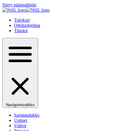
Siirry pääsisältöön
Tulokset
Otteluohjelma
Tilastot
Navigointivalikko
Sarjataulukko
Uutiset
Videot
Pelaajat