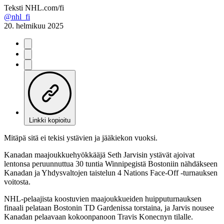
Teksti
NHL.com/fi
@nhl_fi
20. helmikuu 2025
Linkki kopioitu
Mitäpä sitä ei tekisi ystävien ja jääkiekon vuoksi.
Kanadan maajoukkuehyökkääjä Seth Jarvisin ystävät ajoivat
lentonsa peruunnuttua 30 tuntia Winnipegistä Bostoniin nähdäkseen
Kanadan ja Yhdysvaltojen taistelun 4 Nations Face-Off -turnauksen
voitosta.
NHL-pelaajista koostuvien maajoukkueiden huipputurnauksen
finaali pelataan Bostonin TD Gardenissa torstaina, ja Jarvis nousee
Kanadan pelaavaan kokoonpanoon Travis Konecnyn tilalle.