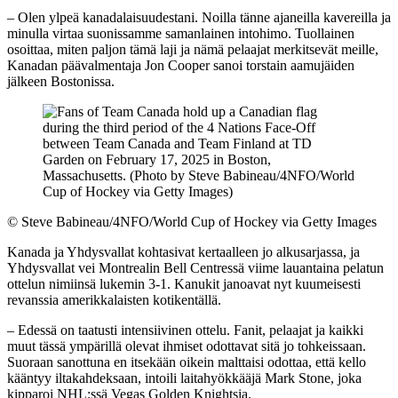
– Olen ylpeä kanadalaisuudestani. Noilla tänne ajaneilla kavereilla ja
minulla virtaa suonissamme samanlainen intohimo. Tuollainen
osoittaa, miten paljon tämä laji ja nämä pelaajat merkitsevät meille,
Kanadan päävalmentaja Jon Cooper sanoi torstain aamujäiden
jälkeen Bostonissa.
©
Steve Babineau/4NFO/World Cup of Hockey via Getty Images
Kanada ja Yhdysvallat kohtasivat kertaalleen jo alkusarjassa, ja
Yhdysvallat vei Montrealin Bell Centressä viime lauantaina pelatun
ottelun nimiinsä lukemin 3-1. Kanukit janoavat nyt kuumeisesti
revanssia amerikkalaisten kotikentällä.
– Edessä on taatusti intensiivinen ottelu. Fanit, pelaajat ja kaikki
muut tässä ympärillä olevat ihmiset odottavat sitä jo tohkeissaan.
Suoraan sanottuna en itsekään oikein malttaisi odottaa, että kello
kääntyy iltakahdeksaan, intoili laitahyökkääjä Mark Stone, joka
kipparoi NHL:ssä Vegas Golden Knightsia.