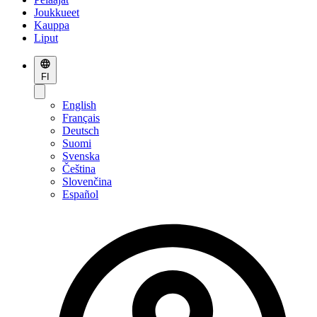
Joukkueet
Kauppa
Liput
FI
English
Français
Deutsch
Suomi
Svenska
Čeština
Slovenčina
Español