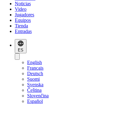
Noticias
Video
Jugadores
Equipos
Tienda
Entradas
ES
English
Français
Deutsch
Suomi
Svenska
Čeština
Slovenčina
Español