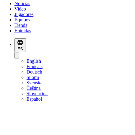
Noticias
Video
Jugadores
Equipos
Tienda
Entradas
ES
English
Français
Deutsch
Suomi
Svenska
Čeština
Slovenčina
Español