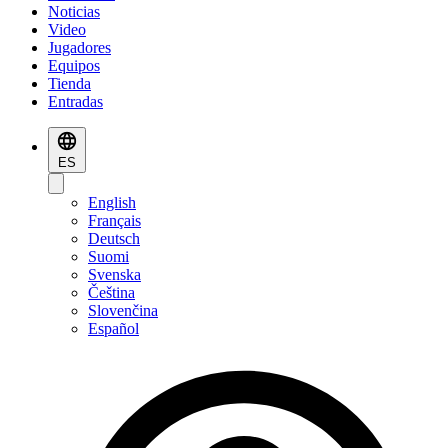
Noticias
Video
Jugadores
Equipos
Tienda
Entradas
ES
English
Français
Deutsch
Suomi
Svenska
Čeština
Slovenčina
Español