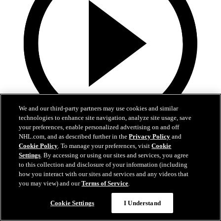
We and our third-party partners may use cookies and similar
technologies to enhance site navigation, analyze site usage, save
your preferences, enable personalized advertising on and off
1:39
NHL.com, and as described further in the
Privacy Policy
and
Cookie Policy
. To manage your preferences, visit
Cookie
Lo mejor del desfile de campeones de los Hurricanes
Settings
. By accessing or using our sites and services, you agree
to this collection and disclosure of your information (including
how you interact with our sites and services and any videos that
Echen un vistazo a los mejores momentos de los festejos de
la Stanley Cup de los Hurricanes
you may view) and our
Terms of Service
.
20 jun. 2026
Cookie Settings
I Understand