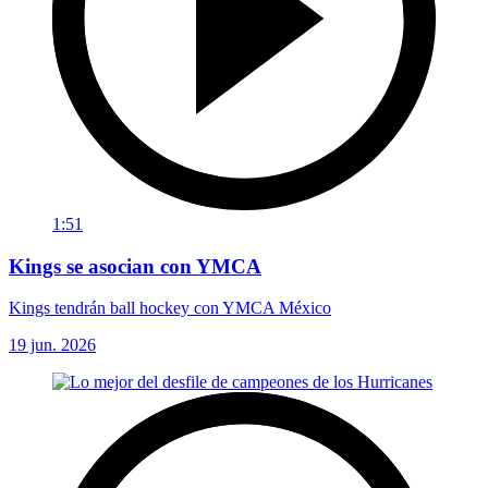
1:51
Kings se asocian con YMCA
Kings tendrán ball hockey con YMCA México
19 jun. 2026