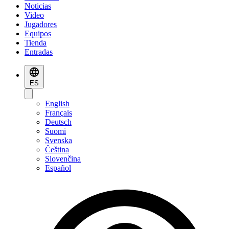
Noticias
Video
Jugadores
Equipos
Tienda
Entradas
ES
English
Français
Deutsch
Suomi
Svenska
Čeština
Slovenčina
Español