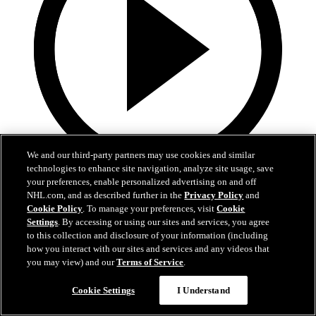
We and our third-party partners may use cookies and similar
technologies to enhance site navigation, analyze site usage, save
your preferences, enable personalized advertising on and off
1:39
NHL.com, and as described further in the
Privacy Policy
and
Lo mejor del desfile de campeones de los Hurricanes
Cookie Policy
. To manage your preferences, visit
Cookie
Settings
. By accessing or using our sites and services, you agree
to this collection and disclosure of your information (including
Echen un vistazo a los mejores momentos de los festejos de
how you interact with our sites and services and any videos that
la Stanley Cup de los Hurricanes
you may view) and our
Terms of Service
.
20 jun. 2026
Cookie Settings
I Understand