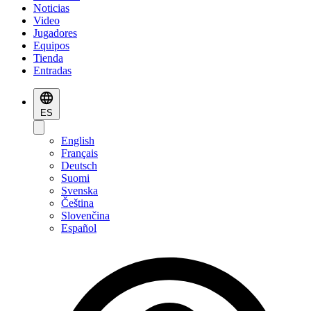
Noticias
Video
Jugadores
Equipos
Tienda
Entradas
ES
English
Français
Deutsch
Suomi
Svenska
Čeština
Slovenčina
Español