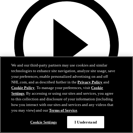
We and our third-party partners may use cookies and similar
technologies to enhance site navigation, analyze site usage, save
your preferences, enable personalized advertising on and off
NHL.com, and as described further in the
Privacy Policy
and
Cookie Policy
. To manage your preferences, visit
Cookie
Settings
. By accessing or using our sites and services, you agree
to this collection and disclosure of your information (including
10:17
how you interact with our sites and services and any videos that
you may view) and our
Terms of Service
.
La Final de la Stanley Cup alrededor del mundo
Cookie Settings
I Understand
Reviva los mejores momentos de la Final en 21 transmisiones y 14
idiomas diferentes