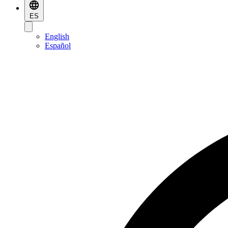
ES
English
Español