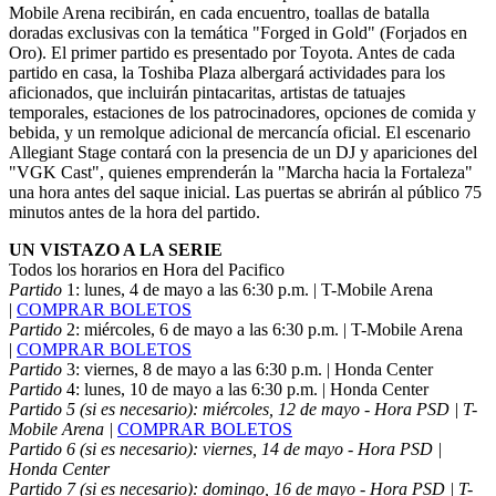
Mobile Arena recibirán, en cada encuentro, toallas de batalla
doradas exclusivas con la temática "Forged in Gold" (Forjados en
Oro). El primer partido es presentado por Toyota. Antes de cada
partido en casa, la Toshiba Plaza albergará actividades para los
aficionados, que incluirán pintacaritas, artistas de tatuajes
temporales, estaciones de los patrocinadores, opciones de comida y
bebida, y un remolque adicional de mercancía oficial. El escenario
Allegiant Stage contará con la presencia de un DJ y apariciones del
"VGK Cast", quienes emprenderán la "Marcha hacia la Fortaleza"
una hora antes del saque inicial. Las puertas se abrirán al público 75
minutos antes de la hora del partido.
UN VISTAZO A LA SERIE
Todos los horarios en Hora del Pacifico
Partido
1: lunes, 4 de mayo a las 6:30 p.m. | T-Mobile Arena
|
COMPRAR BOLETOS
Partido
2: miércoles, 6 de mayo a las 6:30 p.m. | T-Mobile Arena
|
COMPRAR BOLETOS
Partido
3: viernes, 8 de mayo a las 6:30 p.m. | Honda Center
Partido
4: lunes, 10 de mayo a las 6:30 p.m. | Honda Center
Partido 5 (si es necesario): miércoles, 12 de mayo - Hora PSD | T-
Mobile Arena |
COMPRAR BOLETOS
Partido 6 (si es necesario): viernes, 14 de mayo - Hora PSD |
Honda Center
Partido 7 (si es necesario): domingo, 16 de mayo - Hora PSD | T-