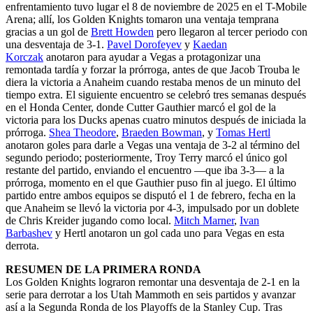
enfrentamiento tuvo lugar el 8 de noviembre de 2025 en el T-Mobile
Arena; allí, los Golden Knights tomaron una ventaja temprana
gracias a un gol de
Brett Howden
pero llegaron al tercer periodo con
una desventaja de 3-1.
Pavel Dorofeyev
y
Kaedan
Korczak
anotaron para ayudar a Vegas a protagonizar una
remontada tardía y forzar la prórroga, antes de que Jacob Trouba le
diera la victoria a Anaheim cuando restaba menos de un minuto del
tiempo extra. El siguiente encuentro se celebró tres semanas después
en el Honda Center, donde Cutter Gauthier marcó el gol de la
victoria para los Ducks apenas cuatro minutos después de iniciada la
prórroga.
Shea Theodore
,
Braeden Bowman
, y
Tomas Hertl
anotaron goles para darle a Vegas una ventaja de 3-2 al término del
segundo periodo; posteriormente, Troy Terry marcó el único gol
restante del partido, enviando el encuentro —que iba 3-3— a la
prórroga, momento en el que Gauthier puso fin al juego. El último
partido entre ambos equipos se disputó el 1 de febrero, fecha en la
que Anaheim se llevó la victoria por 4-3, impulsado por un doblete
de Chris Kreider jugando como local.
Mitch Marner
,
Ivan
Barbashev
y Hertl anotaron un gol cada uno para Vegas en esta
derrota.
RESUMEN DE LA PRIMERA RONDA
Los Golden Knights lograron remontar una desventaja de 2-1 en la
serie para derrotar a los Utah Mammoth en seis partidos y avanzar
así a la Segunda Ronda de los Playoffs de la Stanley Cup. Tras