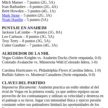
Mitch Marner – 7 puntos (2G, 5A)
Ivan Barbashev – 6 puntos (2G, 4A)
Brett Howden – 5 puntos (4G, 1A)
Mark Stone
– 5 puntos (2G, 3A)
Noah Hanifin
– 5 puntos (5A)
PUNTAJE EN ANAHEIM
Jackson LaCombe – 9 puntos (1G, 8A)
Leo Carlsson – 8 puntos (3G, 5A)
Troy Terry – 8 puntos (3G, 5A)
Cutter Gauthier – 7 puntos (4G, 3A)
ALREDEDOR DE LA NHL
Vegas Golden Knights vs. Anaheim Ducks (Serie empatada, 0-0)
Colorado Avalanche vs. Minnesota Wild (Colorado lidera, 1-0)
Carolina Hurricanes vs. Philadelphia Flyers (Carolina lidera, 1-0)
Buffalo Sabres vs. Montreal Canadiens (Serie empatada, 0-0)
CLAVES DEL PARTIDO
Imponerse físicamente:
Anaheim practica un estilo similar al del
rival de Vegas en la primera ronda, ya que ambos equipos sacan
provecho de los contraataques y utilizan su velocidad y destreza en
el patinaje a su favor. Jugar con intensidad física y ejercer presión
constante sobre sus patinadores limitará las oportunidades de los