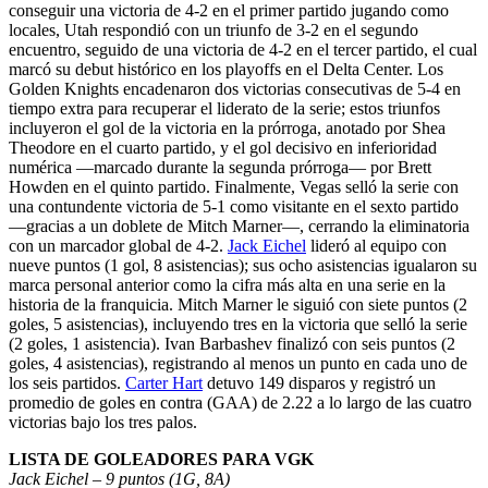
conseguir una victoria de 4-2 en el primer partido jugando como
locales, Utah respondió con un triunfo de 3-2 en el segundo
encuentro, seguido de una victoria de 4-2 en el tercer partido, el cual
marcó su debut histórico en los playoffs en el Delta Center. Los
Golden Knights encadenaron dos victorias consecutivas de 5-4 en
tiempo extra para recuperar el liderato de la serie; estos triunfos
incluyeron el gol de la victoria en la prórroga, anotado por Shea
Theodore en el cuarto partido, y el gol decisivo en inferioridad
numérica —marcado durante la segunda prórroga— por Brett
Howden en el quinto partido. Finalmente, Vegas selló la serie con
una contundente victoria de 5-1 como visitante en el sexto partido
—gracias a un doblete de Mitch Marner—, cerrando la eliminatoria
con un marcador global de 4-2.
Jack Eichel
lideró al equipo con
nueve puntos (1 gol, 8 asistencias); sus ocho asistencias igualaron su
marca personal anterior como la cifra más alta en una serie en la
historia de la franquicia. Mitch Marner le siguió con siete puntos (2
goles, 5 asistencias), incluyendo tres en la victoria que selló la serie
(2 goles, 1 asistencia). Ivan Barbashev finalizó con seis puntos (2
goles, 4 asistencias), registrando al menos un punto en cada uno de
los seis partidos.
Carter Hart
detuvo 149 disparos y registró un
promedio de goles en contra (GAA) de 2.22 a lo largo de las cuatro
victorias bajo los tres palos.
LISTA DE GOLEADORES PARA VGK
Jack Eichel – 9 puntos (1G, 8A)