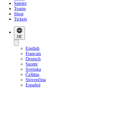
Spieler
Teams
Shop
Tickets
DE
English
Français
Deutsch
Suomi
Svenska
Čeština
Slovenčina
Español