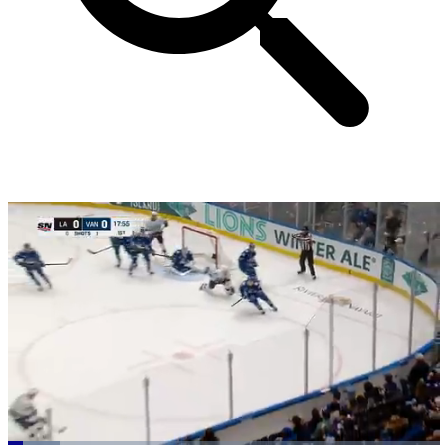
Loaded
: