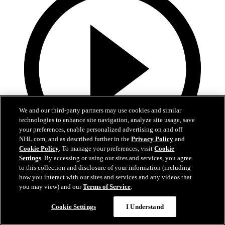
We and our third-party partners may use cookies and similar
technologies to enhance site navigation, analyze site usage, save
your preferences, enable personalized advertising on and off
NHL.com, and as described further in the
Privacy Policy
and
Cookie Policy
. To manage your preferences, visit
Cookie
Settings
. By accessing or using our sites and services, you agree
28:57
to this collection and disclosure of your information (including
how you interact with our sites and services and any videos that
Alle 38 Tore von Leon Draisaitl in 2025/26!
you may view) and our
Terms of Service
.
Erlebt alle Tore von Leon Draisaitl in der Saison 2025/26 noch
Cookie Settings
I Understand
einmal