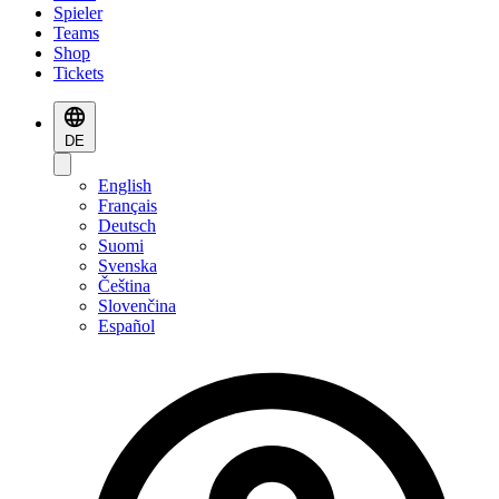
Spieler
Teams
Shop
Tickets
DE
English
Français
Deutsch
Suomi
Svenska
Čeština
Slovenčina
Español