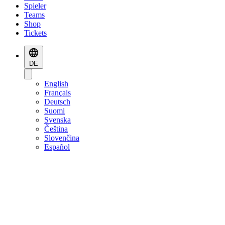
Spieler
Teams
Shop
Tickets
DE
English
Français
Deutsch
Suomi
Svenska
Čeština
Slovenčina
Español