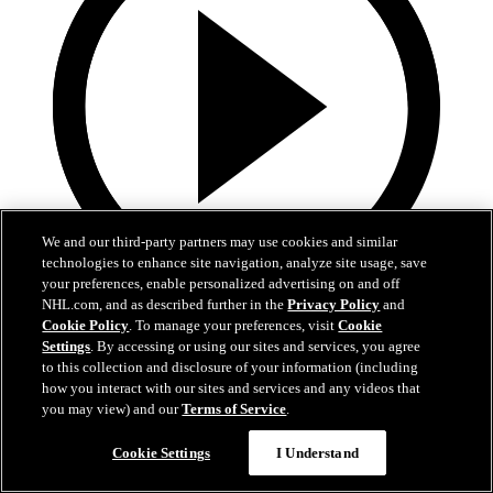
We and our third-party partners may use cookies and similar
technologies to enhance site navigation, analyze site usage, save
your preferences, enable personalized advertising on and off
NHL.com, and as described further in the
Privacy Policy
and
25:12
Cookie Policy
. To manage your preferences, visit
Cookie
Settings
. By accessing or using our sites and services, you agree
Alle 34 Stützle-Tore der Saison 2025/26
to this collection and disclosure of your information (including
how you interact with our sites and services and any videos that
Erlebt alle 34 Tore von Tim Stützle aus der Saison 2025/26 noch
you may view) and our
Terms of Service
.
einmal
Cookie Settings
I Understand
28. Apr. 2026