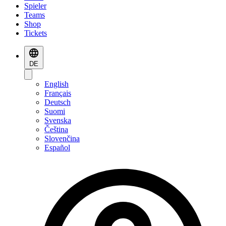
Spieler
Teams
Shop
Tickets
DE
English
Français
Deutsch
Suomi
Svenska
Čeština
Slovenčina
Español