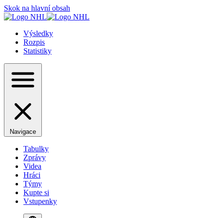
Skok na hlavní obsah
Výsledky
Rozpis
Statistiky
Navigace
Tabulky
Zprávy
Videa
Hráci
Týmy
Kupte si
Vstupenky