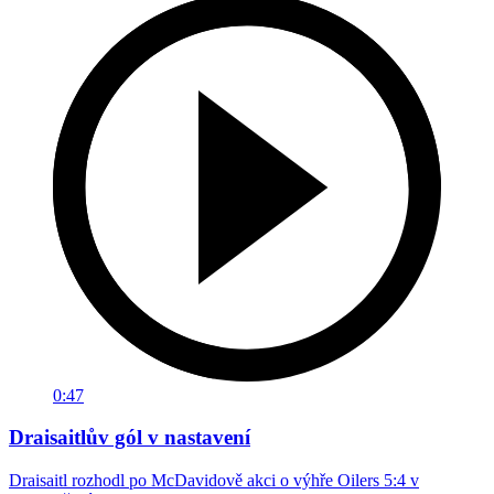
0:47
Draisaitlův gól v nastavení
Draisaitl rozhodl po McDavidově akci o výhře Oilers 5:4 v