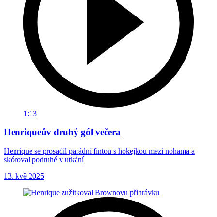
1:13
Henriqueův druhý gól večera
Henrique se prosadil parádní fintou s hokejkou mezi nohama a
skóroval podruhé v utkání
13. kvě 2025