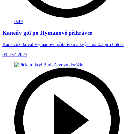
0:49
Kaneův gól po Hymanově přihrávce
Kane zužitkoval Hymanovu přihrávku a zvýšil na 4:2 pro Oilers
09. kvě 2025