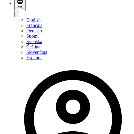
CS
English
Français
Deutsch
Suomi
Svenska
Čeština
Slovenčina
Español