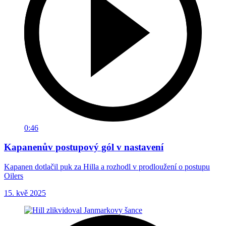
0:46
Kapanenův postupový gól v nastavení
Kapanen dotlačil puk za Hilla a rozhodl v prodloužení o postupu
Oilers
15. kvě 2025