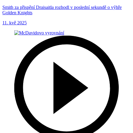
Smith za přispění Draisaitla rozhodl v poslední sekundě o výhře
Golden Knights
11. kvě 2025