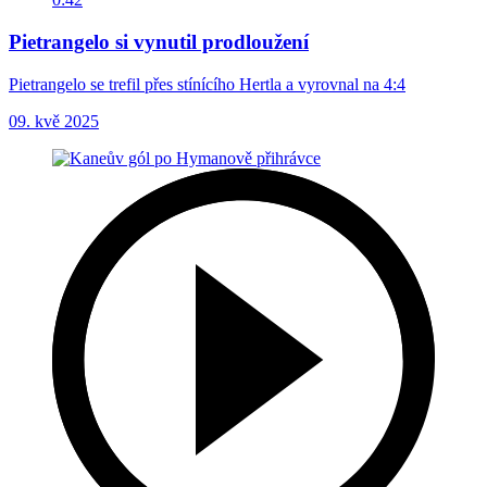
Pietrangelo si vynutil prodloužení
Pietrangelo se trefil přes stínícího Hertla a vyrovnal na 4:4
09. kvě 2025