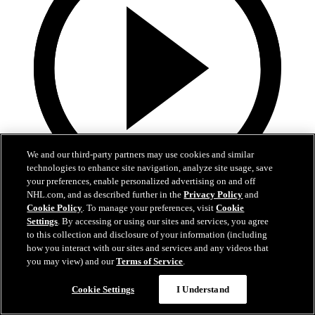
We and our third-party partners may use cookies and similar
technologies to enhance site navigation, analyze site usage, save
your preferences, enable personalized advertising on and off
NHL.com, and as described further in the
Privacy Policy
and
0:58
Cookie Policy
. To manage your preferences, visit
Cookie
Settings
. By accessing or using our sites and services, you agree
Brownovo razítko na výhru
to this collection and disclosure of your information (including
how you interact with our sites and services and any videos that
Brown ve třetí třetině pojistil výhru Oilers
you may view) and our
Terms of Service
.
07. kvě 2025
Cookie Settings
I Understand