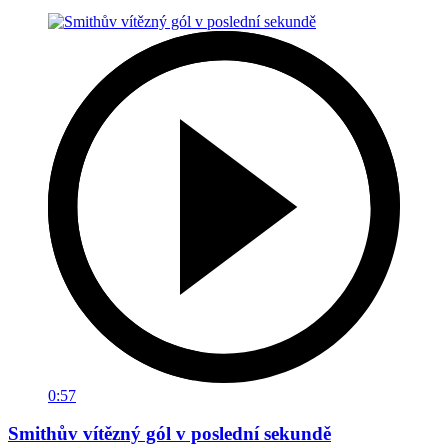
0:57
Smithův vítězný gól v poslední sekundě