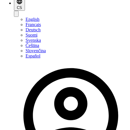
CS
English
Français
Deutsch
Suomi
Svenska
Čeština
Slovenčina
Español