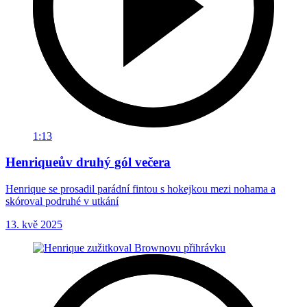
1:13
Henriqueův druhý gól večera
Henrique se prosadil parádní fintou s hokejkou mezi nohama a
skóroval podruhé v utkání
13. kvě 2025