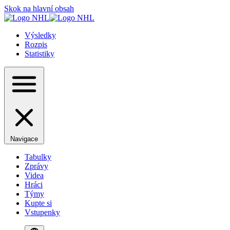
Skok na hlavní obsah
Výsledky
Rozpis
Statistiky
Navigace
Tabulky
Zprávy
Videa
Hráci
Týmy
Kupte si
Vstupenky