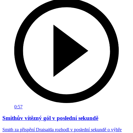
0:57
Smithův vítězný gól v poslední sekundě
Smith za přispění Draisaitla rozhodl v poslední sekundě o výhře