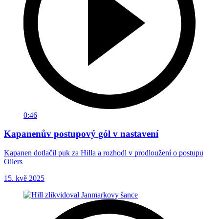
0:46
Kapanenův postupový gól v nastavení
Kapanen dotlačil puk za Hilla a rozhodl v prodloužení o postupu
Oilers
15. kvě 2025