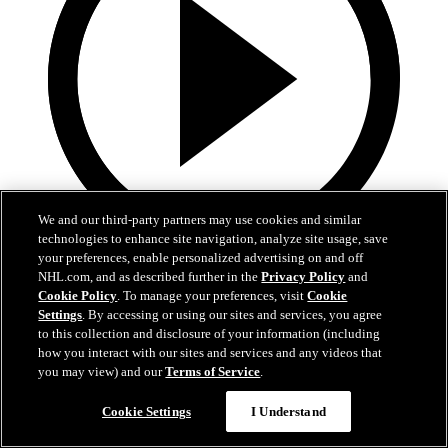
We and our third-party partners may use cookies and similar
technologies to enhance site navigation, analyze site usage, save
your preferences, enable personalized advertising on and off
0:58
NHL.com, and as described further in the
Privacy Policy
and
Cookie Policy
. To manage your preferences, visit
Cookie
Brownovo razítko na výhru
Settings
. By accessing or using our sites and services, you agree
to this collection and disclosure of your information (including
Brown ve třetí třetině pojistil výhru Oilers
how you interact with our sites and services and any videos that
you may view) and our
Terms of Service
.
07. kvě 2025
Cookie Settings
I Understand