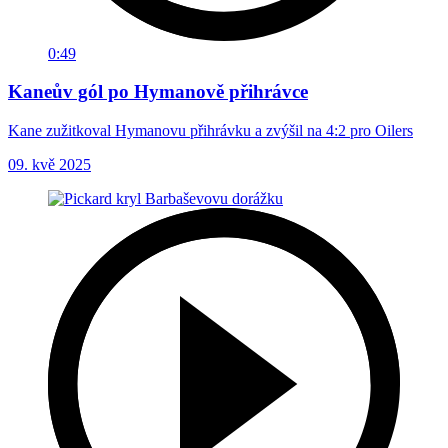
0:49
Kaneův gól po Hymanově přihrávce
Kane zužitkoval Hymanovu přihrávku a zvýšil na 4:2 pro Oilers
09. kvě 2025