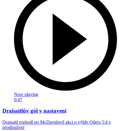
Now playing
0:47
Draisaitlův gól v nastavení
Draisaitl rozhodl po McDavidově akci o výhře Oilers 5:4 v
prodloužení