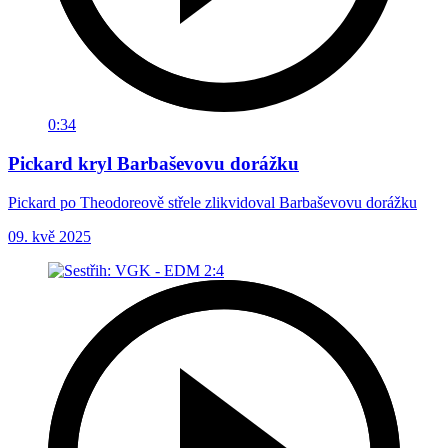
0:34
Pickard kryl Barbaševovu dorážku
Pickard po Theodoreově střele zlikvidoval Barbaševovu dorážku
09. kvě 2025