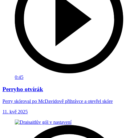
0:45
Perryho otvírák
Perry skóroval po McDavidově přihrávce a otevřel skóre
11. kvě 2025