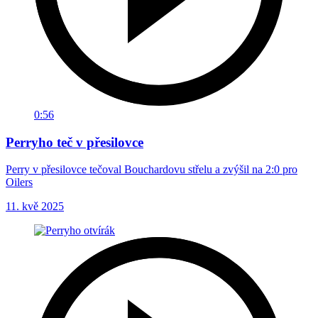
0:56
Perryho teč v přesilovce
Perry v přesilovce tečoval Bouchardovu střelu a zvýšil na 2:0 pro
Oilers
11. kvě 2025