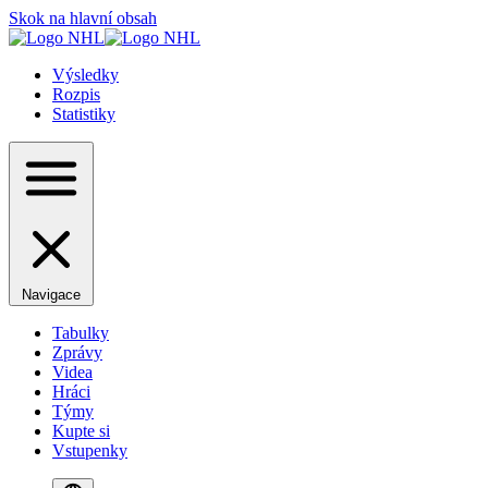
Skok na hlavní obsah
Výsledky
Rozpis
Statistiky
Navigace
Tabulky
Zprávy
Videa
Hráci
Týmy
Kupte si
Vstupenky