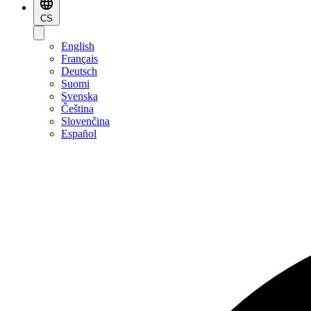
CS
English
Français
Deutsch
Suomi
Svenska
Čeština
Slovenčina
Español