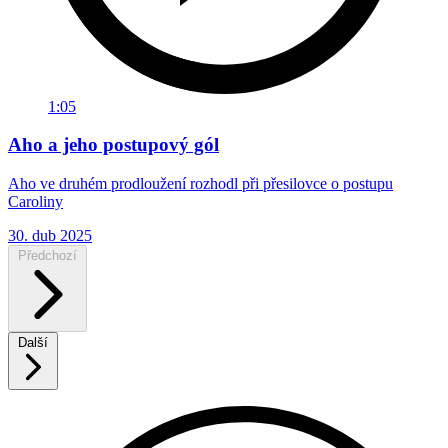
1:05
Aho a jeho postupový gól
Aho ve druhém prodloužení rozhodl při přesilovce o postupu
Caroliny
30. dub 2025
Předchozí
Další