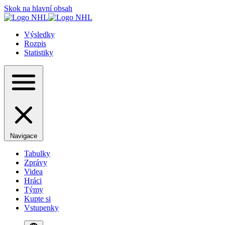
Skok na hlavní obsah
Výsledky
Rozpis
Statistiky
Navigace
Tabulky
Zprávy
Videa
Hráci
Týmy
Kupte si
Vstupenky