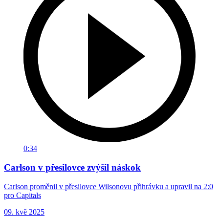
0:34
Carlson v přesilovce zvýšil náskok
Carlson proměnil v přesilovce Wilsonovu přihrávku a upravil na 2:0
pro Capitals
09. kvě 2025