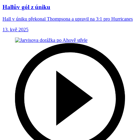
Hallův gól z úniku
Hall v úniku překonal Thompsona a upravil na 3:1 pro Hurricanes
13. kvě 2025