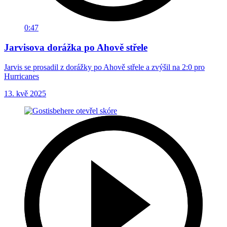
0:47
Jarvisova dorážka po Ahově střele
Jarvis se prosadil z dorážky po Ahově střele a zvýšil na 2:0 pro
Hurricanes
13. kvě 2025