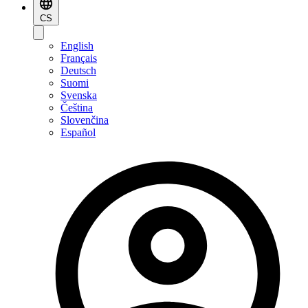
CS
English
Français
Deutsch
Suomi
Svenska
Čeština
Slovenčina
Español