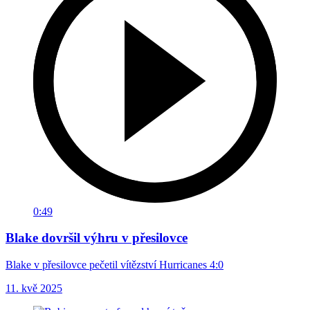
0:49
Blake dovršil výhru v přesilovce
Blake v přesilovce pečetil vítězství Hurricanes 4:0
11. kvě 2025