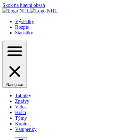
Skok na hlavní obsah
Výsledky
Rozpis
Statistiky
Navigace
Tabulky
Zprávy
Videa
Hráci
Týmy
Kupte si
Vstupenky