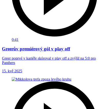
0:41
Greerův premiérový gól v play off
Greer poprvé v kariéře skóroval v play off a zvýšil na 5:0 pro
Panthers
15. kvě 2025