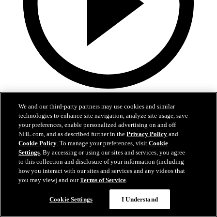
1:05
We and our third-party partners may use cookies and similar
V češtině: Teč Gadjoviche po Noskově střele
technologies to enhance site navigation, analyze site usage, save
your preferences, enable personalized advertising on and off
Na Nova Sportu: Gadjovich tečoval pokus Noska
NHL.com, and as described further in the
Privacy Policy
and
Cookie Policy
. To manage your preferences, visit
Cookie
10. kvě 2025
Settings
. By accessing or using our sites and services, you agree
to this collection and disclosure of your information (including
how you interact with our sites and services and any videos that
you may view) and our
Terms of Service
.
Cookie Settings
I Understand