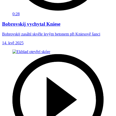
0:28
Bobrovskij vychytal Kniese
Bobrovskij zasáhl skvěle levým betonem při Kniesově šanci
14. kvě 2025