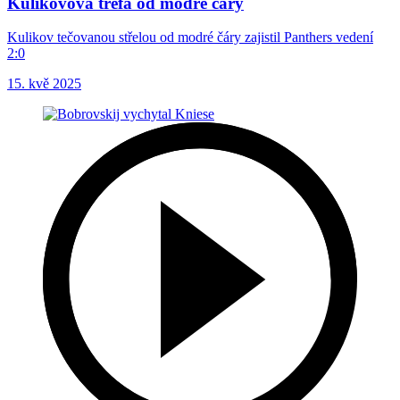
Kulikovova trefa od modré čáry
Kulikov tečovanou střelou od modré čáry zajistil Panthers vedení
2:0
15. kvě 2025