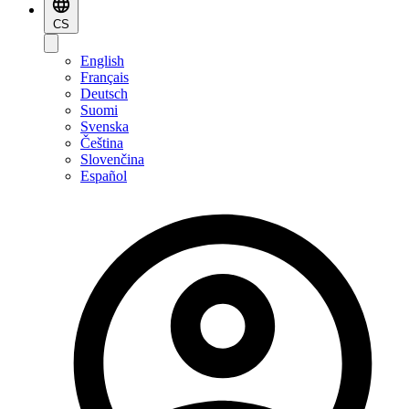
CS
English
Français
Deutsch
Suomi
Svenska
Čeština
Slovenčina
Español