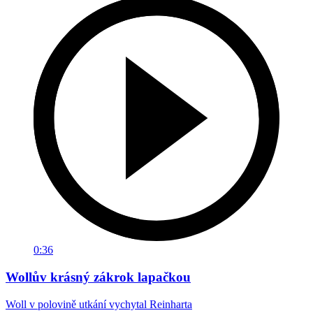
0:36
Wollův krásný zákrok lapačkou
Woll v polovině utkání vychytal Reinharta