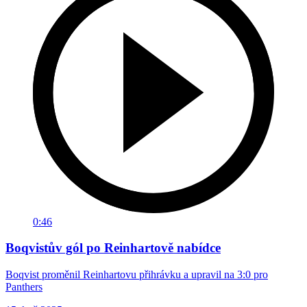
0:46
Boqvistův gól po Reinhartově nabídce
Boqvist proměnil Reinhartovu přihrávku a upravil na 3:0 pro
Panthers