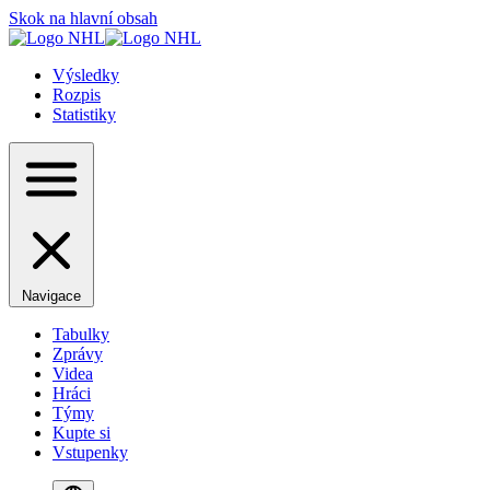
Skok na hlavní obsah
Výsledky
Rozpis
Statistiky
Navigace
Tabulky
Zprávy
Videa
Hráci
Týmy
Kupte si
Vstupenky