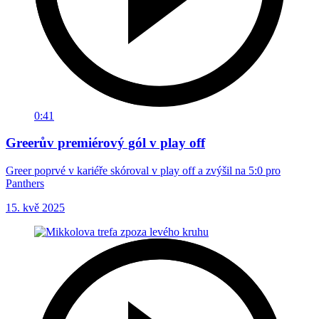
0:41
Greerův premiérový gól v play off
Greer poprvé v kariéře skóroval v play off a zvýšil na 5:0 pro
Panthers
15. kvě 2025