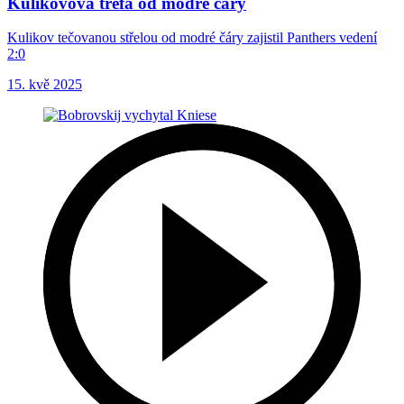
Kulikovova trefa od modré čáry
Kulikov tečovanou střelou od modré čáry zajistil Panthers vedení
2:0
15. kvě 2025