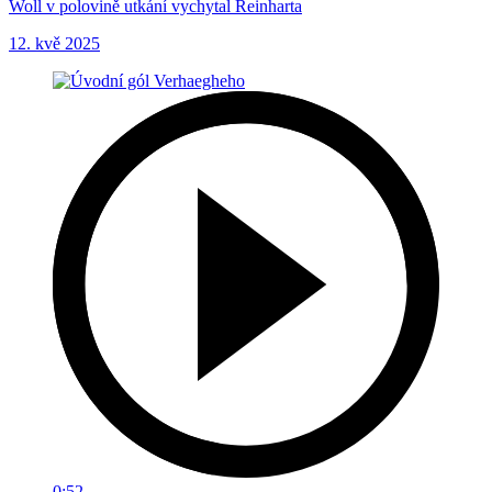
Woll v polovině utkání vychytal Reinharta
12. kvě 2025
0:52