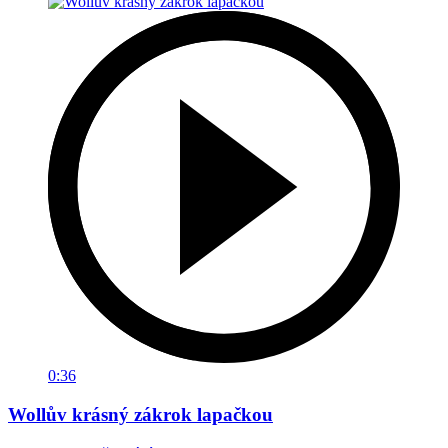
0:36
Wollův krásný zákrok lapačkou