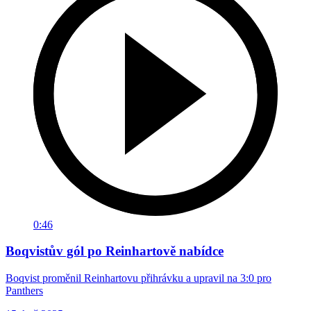
0:46
Boqvistův gól po Reinhartově nabídce
Boqvist proměnil Reinhartovu přihrávku a upravil na 3:0 pro
Panthers