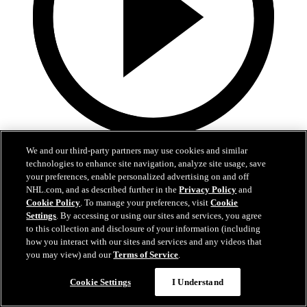
1:05
We and our third-party partners may use cookies and similar
technologies to enhance site navigation, analyze site usage, save
V češtině: Teč Gadjoviche po Noskově střele
your preferences, enable personalized advertising on and off
NHL.com, and as described further in the
Privacy Policy
and
Na Nova Sportu: Gadjovich tečoval pokus Noska
Cookie Policy
. To manage your preferences, visit
Cookie
Settings
. By accessing or using our sites and services, you agree
10. kvě 2025
to this collection and disclosure of your information (including
how you interact with our sites and services and any videos that
you may view) and our
Terms of Service
.
Cookie Settings
I Understand