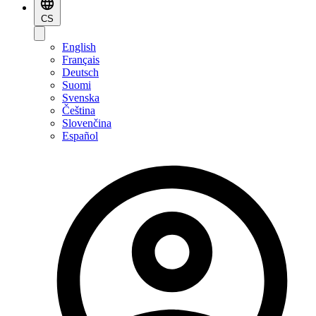
CS
English
Français
Deutsch
Suomi
Svenska
Čeština
Slovenčina
Español