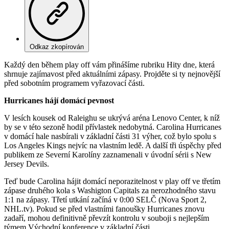
Odkaz zkopírován
Každý den během play off vám přinášíme rubriku Hity dne, která
shrnuje zajímavost před aktuálními zápasy. Projděte si ty nejnovější
před sobotním programem vyřazovací části.
Hurricanes hájí domácí pevnost
V lesích kousek od Raleighu se ukrývá aréna Lenovo Center, k níž
by se v této sezoně hodil přívlastek nedobytná. Carolina Hurricanes
v domácí hale nasbírali v základní části 31 výher, což bylo spolu s
Los Angeles Kings nejvíc na vlastním ledě. A další tři úspěchy před
publikem ze Severní Karolíny zaznamenali v úvodní sérii s New
Jersey Devils.
Teď bude Carolina hájit domácí neporazitelnost v play off ve třetím
zápase druhého kola s Washigton Capitals za nerozhodného stavu
1:1 na zápasy. Třetí utkání začíná v 0:00 SELČ (Nova Sport 2,
NHL.tv). Pokud se před vlastními fanoušky Hurricanes znovu
zadaří, mohou definitivně převzít kontrolu v souboji s nejlepším
týmem Východní konference v základní části.