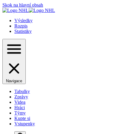
Skok na hlavní obsah
Výsledky
Rozpis
Statistiky
Navigace
Tabulky
Zprávy
Videa
Hráci
Týmy
Kupte si
Vstupenky