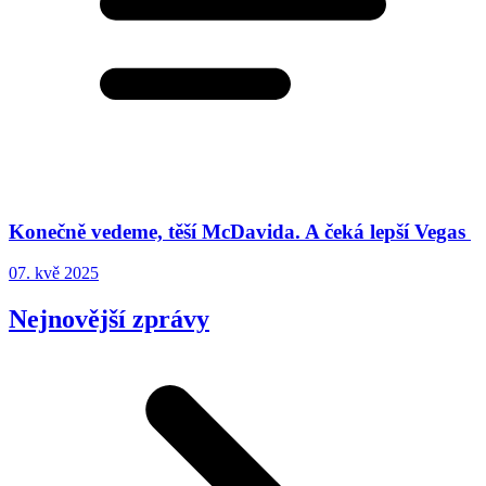
Konečně vedeme, těší McDavida. A čeká lepší Vegas
07. kvě 2025
Nejnovější zprávy