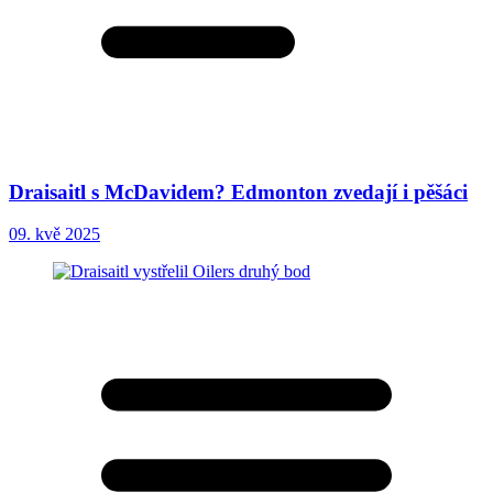
Draisaitl s McDavidem? Edmonton zvedají i pěšáci
09. kvě 2025