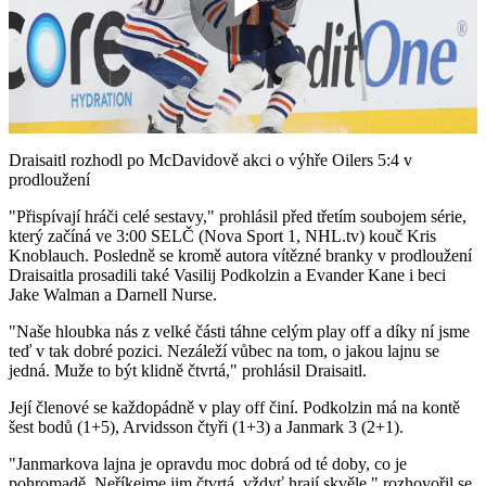
Play
Video
Draisaitl rozhodl po McDavidově akci o výhře Oilers 5:4 v
prodloužení
"Přispívají hráči celé sestavy," prohlásil před třetím soubojem série,
který začíná ve 3:00 SELČ (Nova Sport 1, NHL.tv) kouč Kris
Knoblauch. Posledně se kromě autora vítězné branky v prodloužení
Draisaitla prosadili také Vasilij Podkolzin a Evander Kane i beci
Jake Walman a Darnell Nurse.
"Naše hloubka nás z velké části táhne celým play off a díky ní jsme
teď v tak dobré pozici. Nezáleží vůbec na tom, o jakou lajnu se
jedná. Muže to být klidně čtvrtá," prohlásil Draisaitl.
Její členové se každopádně v play off činí. Podkolzin má na kontě
šest bodů (1+5), Arvidsson čtyři (1+3) a Janmark 3 (2+1).
"Janmarkova lajna je opravdu moc dobrá od té doby, co je
pohromadě. Neříkejme jim čtvrtá, vždyť hrají skvěle," rozhovořil se