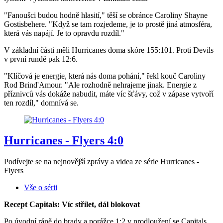
"Fanoušci budou hodně hlasití," těší se obránce Caroliny Shayne
Gostisbehere. "Když se tam rozjedeme, je to prostě jiná atmosféra,
která vás napájí. Je to opravdu rozdíl."
V základní části měli Hurricanes doma skóre 155:101. Proti Devils
v první rundě pak 12:6.
"Klíčová je energie, která nás doma pohání," řekl kouč Caroliny
Rod Brind'Amour. "Ale rozhodně nehrajeme jinak. Energie z
příznivců vás dokáže nabudit, máte víc šťávy, což v zápase vytvoří
ten rozdíl," domnívá se.
Hurricanes - Flyers 4:0
Podívejte se na nejnovější zprávy a videa ze série Hurricanes -
Flyers
Vše o sérii
Recept Capitals: Víc střílet, dál blokovat
Po úvodní ráně do brady a porážce 1:2 v prodloužení se Capitals