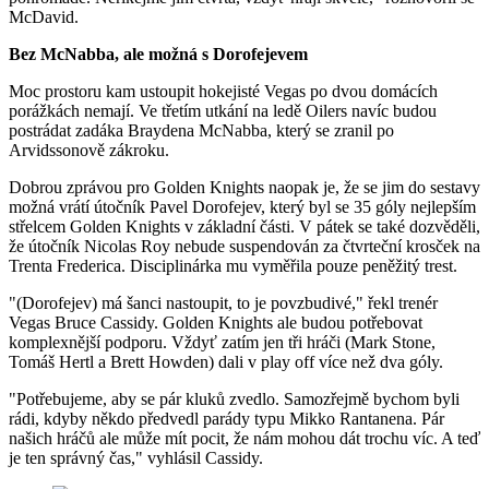
McDavid.
Bez McNabba, ale možná s Dorofejevem
Moc prostoru kam ustoupit hokejisté Vegas po dvou domácích
porážkách nemají. Ve třetím utkání na ledě Oilers navíc budou
postrádat zadáka Braydena McNabba, který se zranil po
Arvidssonově zákroku.
Dobrou zprávou pro Golden Knights naopak je, že se jim do sestavy
možná vrátí útočník Pavel Dorofejev, který byl se 35 góly nejlepším
střelcem Golden Knights v základní části. V pátek se také dozvěděli,
že útočník Nicolas Roy nebude suspendován za čtvrteční krosček na
Trenta Frederica. Disciplinárka mu vyměřila pouze peněžitý trest.
"(Dorofejev) má šanci nastoupit, to je povzbudivé," řekl trenér
Vegas Bruce Cassidy. Golden Knights ale budou potřebovat
komplexnější podporu. Vždyť zatím jen tři hráči (Mark Stone,
Tomáš Hertl a Brett Howden) dali v play off více než dva góly.
"Potřebujeme, aby se pár kluků zvedlo. Samozřejmě bychom byli
rádi, kdyby někdo předvedl parády typu Mikko Rantanena. Pár
našich hráčů ale může mít pocit, že nám mohou dát trochu víc. A teď
je ten správný čas," vyhlásil Cassidy.