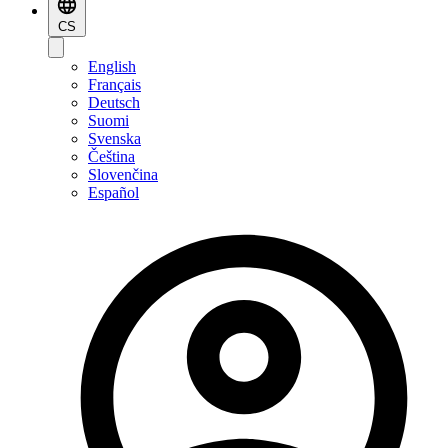
CS
English
Français
Deutsch
Suomi
Svenska
Čeština
Slovenčina
Español