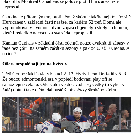
play off s Montreal Canadiens se gólově proti Hurricanes ještě
neprosadil.
Carolina je přitom týmem, proti němuž skóruje takřka nejvíc. Do sítě
Hurricanes v základní části nasázel za kariéru 52 tref. Doma ale
vyprodukoval v úvodních dvou zápasech jen čtyři střely na branku,
které Frederik Andersen za svá záda nepropustil.
Kapitán Capitals v základní části odehrál pouze dvakrát tři zápasy v
řadě bez gólu, na samém začátku sezony a pak od 6. až 10. ledna. A
co teď?
Oilers nespoléhají jen na hvězdy
Třetí Connor McDavid s bilancí 2+12, čtvrtý Leon Draisaitl s 5+8.
Že budou edmontonská esa v popředí bodování play off se
samozřejmě čekalo. Oilers ale své dosavadní výsledky (6 výher v
řadě) opírají také o čím dál hustější příspěvky širokého kádru.