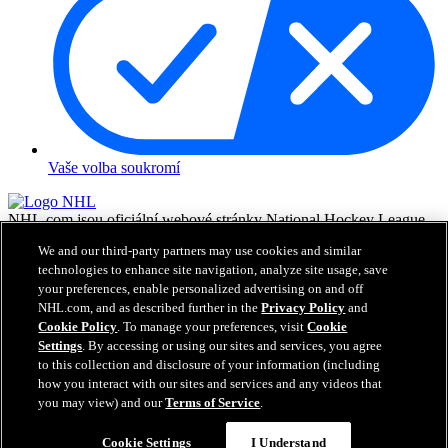
Vaše volba soukromí
NHL.com jsou oficiální webové stránky National Hockey League.
Všechny názvy a loga NHL a týmů NHL zde zobrazené jsou
We and our third-party partners may use cookies and similar
vlastnictvím NHL a příslušných klubů a nesmějí být reprodukovány
technologies to enhance site navigation, analyze site usage, save
bez předchozího písemného souhlasu NHL Enterprises, L.P. © NHL
your preferences, enable personalized advertising on and off
2026. Všechna práva vyhrazena. Všechny dresy týmů NHL
NHL.com, and as described further in the
Privacy Policy
and
customizované jmény a čísly hráčů NHL jsou oficiálně licencované
NHL a NHLPA. Vodoznak Zamboni a konfigurace Zamboni ice
Cookie Policy
. To manage your preferences, visit
Cookie
resurfacing machine jsou registrované obchodní známky Frank J.
Settings
. By accessing or using our sites and services, you agree
Zamboni & Co., Inc.© Frank J. Zamboni & Co., Inc. 2026.
to this collection and disclosure of your information (including
Všechna práva vyhrazena. Jakékoliv obchodní známky či copyright
how you interact with our sites and services and any videos that
jsou vlastnictvím příslušných majitelů. Všechna práva vyhrazena.
you may view) and our
Terms of Service
.
Cookie Settings
I Understand