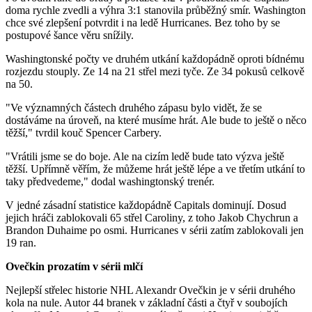
doma rychle zvedli a výhra 3:1 stanovila průběžný smír. Washington
chce své zlepšení potvrdit i na ledě Hurricanes. Bez toho by se
postupové šance věru snížily.
Washingtonské počty ve druhém utkání každopádně oproti bídnému
rozjezdu stouply. Ze 14 na 21 střel mezi tyče. Ze 34 pokusů celkově
na 50.
"Ve významných částech druhého zápasu bylo vidět, že se
dostáváme na úroveň, na které musíme hrát. Ale bude to ještě o něco
těžší," tvrdil kouč Spencer Carbery.
"Vrátili jsme se do boje. Ale na cizím ledě bude tato výzva ještě
těžší. Upřímně věřím, že můžeme hrát ještě lépe a ve třetím utkání to
taky předvedeme," dodal washingtonský trenér.
V jedné zásadní statistice každopádně Capitals dominují. Dosud
jejich hráči zablokovali 65 střel Caroliny, z toho Jakob Chychrun a
Brandon Duhaime po osmi. Hurricanes v sérii zatím zablokovali jen
19 ran.
Ovečkin prozatím v sérii mlčí
Nejlepší střelec historie NHL Alexandr Ovečkin je v sérii druhého
kola na nule. Autor 44 branek v základní části a čtyř v soubojích