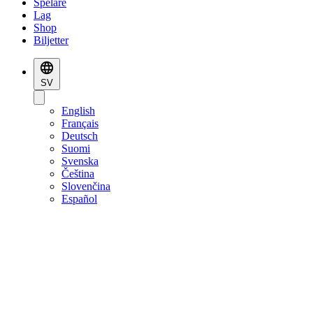
Spelare
Lag
Shop
Biljetter
SV
English
Français
Deutsch
Suomi
Svenska
Čeština
Slovenčina
Español