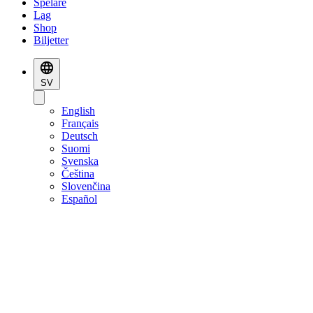
Spelare
Lag
Shop
Biljetter
SV
English
Français
Deutsch
Suomi
Svenska
Čeština
Slovenčina
Español