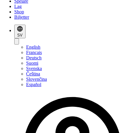
Spelare
Lag
Shop
Biljetter
SV
English
Français
Deutsch
Suomi
Svenska
Čeština
Slovenčina
Español