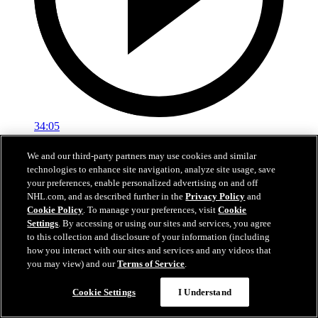
34:05
Alla Erik Karlssons poäng från 2025-26!
We and our third-party partners may use cookies and similar
technologies to enhance site navigation, analyze site usage, save
Återupplev alla Erik Karlssons 69 poäng från säsongen
your preferences, enable personalized advertising on and off
NHL.com, and as described further in the
Privacy Policy
and
02 maj 2026
Cookie Policy
. To manage your preferences, visit
Cookie
Settings
. By accessing or using our sites and services, you agree
to this collection and disclosure of your information (including
how you interact with our sites and services and any videos that
you may view) and our
Terms of Service
.
Cookie Settings
I Understand