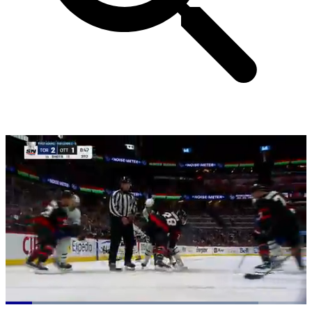
Loaded
: