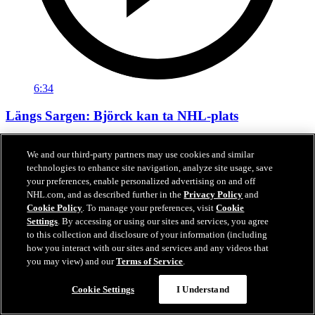
6:34
Längs Sargen: Björck kan ta NHL-plats
Ekholm om Björcks chanser till spel direkt med Jets
We and our third-party partners may use cookies and similar
07 jul 2026
technologies to enhance site navigation, analyze site usage, save
your preferences, enable personalized advertising on and off
NHL.com, and as described further in the
Privacy Policy
and
Cookie Policy
. To manage your preferences, visit
Cookie
Settings
. By accessing or using our sites and services, you agree
to this collection and disclosure of your information (including
how you interact with our sites and services and any videos that
you may view) and our
Terms of Service
.
Cookie Settings
I Understand