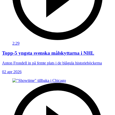
2:29
Topp-5 yngsta svenska målskyttarna i NHL
Anton Frondell in på femte plats i de blågula historieböckerna
02 apr 2026