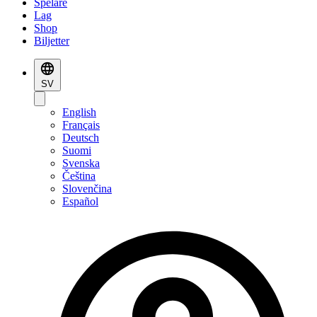
Spelare
Lag
Shop
Biljetter
SV
English
Français
Deutsch
Suomi
Svenska
Čeština
Slovenčina
Español