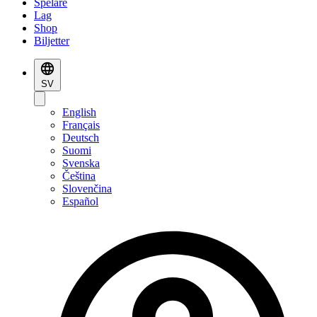
Spelare
Lag
Shop
Biljetter
SV
English
Français
Deutsch
Suomi
Svenska
Čeština
Slovenčina
Español