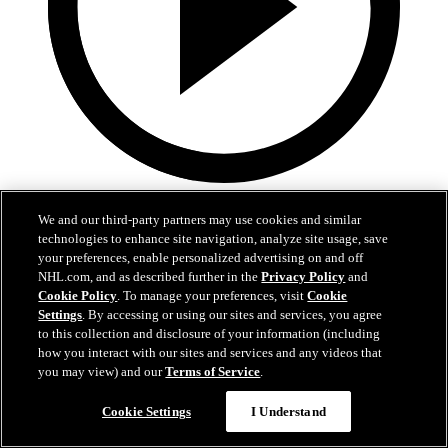
4:30
We and our third-party partners may use cookies and similar
Nylanders fem snyggaste mål 2025-26
technologies to enhance site navigation, analyze site usage, save
your preferences, enable personalized advertising on and off
Kolla in William Nylanders snyggaste mål från grundserien
NHL.com, and as described further in the
Privacy Policy
and
Cookie Policy
. To manage your preferences, visit
Cookie
06 jul 2026
Settings
. By accessing or using our sites and services, you agree
to this collection and disclosure of your information (including
how you interact with our sites and services and any videos that
you may view) and our
Terms of Service
.
Cookie Settings
I Understand