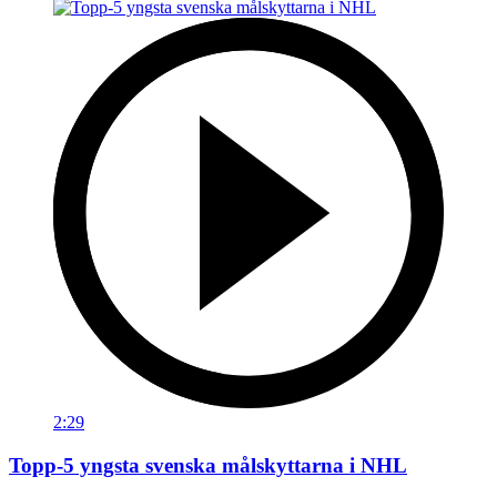
2:29
Topp-5 yngsta svenska målskyttarna i NHL