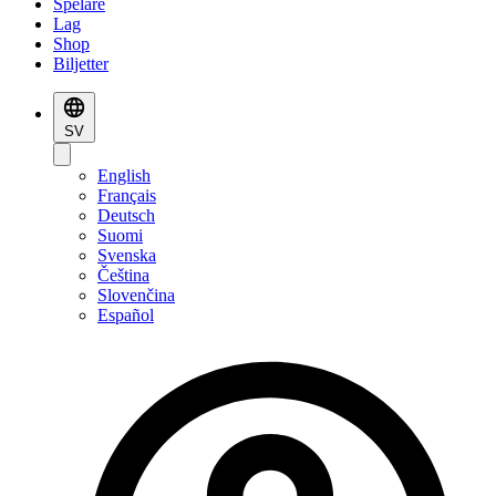
Spelare
Lag
Shop
Biljetter
SV
English
Français
Deutsch
Suomi
Svenska
Čeština
Slovenčina
Español