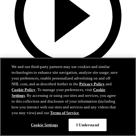
We and our third-party partners may use cookies and similar
technologies to enhance site navigation, analyze site usage, save
4:30
your preferences, enable personalized advertising on and off
Nylanders fem snyggaste mål 2025-26
NHL.com, and as described further in the
Privacy Policy
and
Cookie Policy
. To manage your preferences, visit
Cookie
Settings
. By accessing or using our sites and services, you agree
Kolla in William Nylanders snyggaste mål från grundserien
to this collection and disclosure of your information (including
06 jul 2026
how you interact with our sites and services and any videos that
you may view) and our
Terms of Service
.
Cookie Settings
I Understand