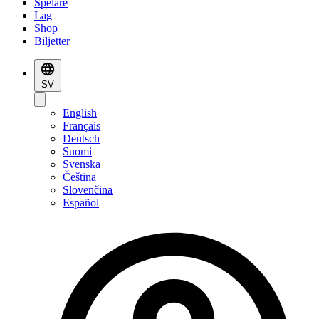
Spelare
Lag
Shop
Biljetter
SV
English
Français
Deutsch
Suomi
Svenska
Čeština
Slovenčina
Español