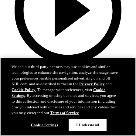
We and our third-party partners may use cookies and similar
6:34
technologies to enhance site navigation, analyze site usage, save
your preferences, enable personalized advertising on and off
Längs Sargen: Björck kan ta NHL-plats
NHL.com, and as described further in the
Privacy Policy
and
Cookie Policy
. To manage your preferences, visit
Cookie
Ekholm om Björcks chanser till spel direkt med Jets
Settings
. By accessing or using our sites and services, you agree
07 jul 2026
to this collection and disclosure of your information (including
how you interact with our sites and services and any videos that
you may view) and our
Terms of Service
.
Cookie Settings
I Understand