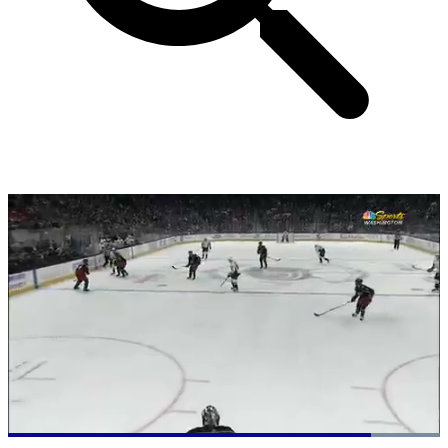
Loaded
: