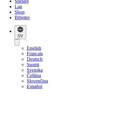
Spelare
Lag
Shop
Biljetter
SV
English
Français
Deutsch
Suomi
Svenska
Čeština
Slovenčina
Español