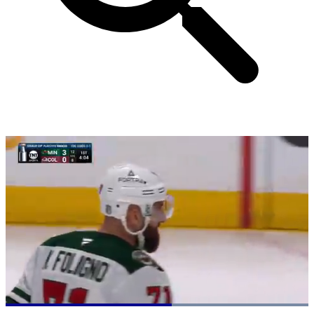
Loaded
: