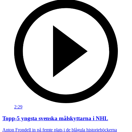
2:29
Topp-5 yngsta svenska målskyttarna i NHL
Anton Frondell in på femte plats i de blågula historieböckerna