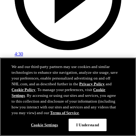
4:30
Nylanders fem snyggaste mål 2025-26
We and our third-party partners may use cookies and similar
technologies to enhance site navigation, analyze site usage, save
Kolla in William Nylanders snyggaste mål från grundserien
your preferences, enable personalized advertising on and off
NHL.com, and as described further in the
Privacy Policy
and
06 jul 2026
Cookie Policy
. To manage your preferences, visit
Cookie
Settings
. By accessing or using our sites and services, you agree
to this collection and disclosure of your information (including
how you interact with our sites and services and any videos that
you may view) and our
Terms of Service
.
Cookie Settings
I Understand