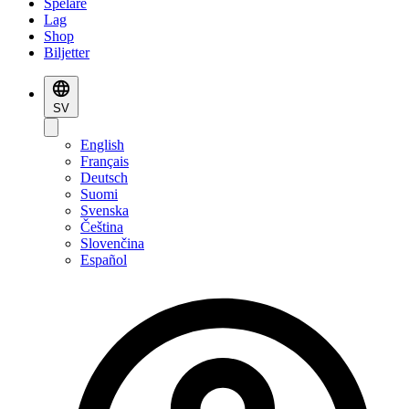
Spelare
Lag
Shop
Biljetter
SV
English
Français
Deutsch
Suomi
Svenska
Čeština
Slovenčina
Español