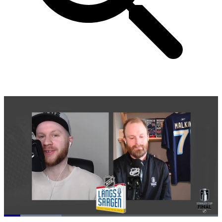
Loaded
: