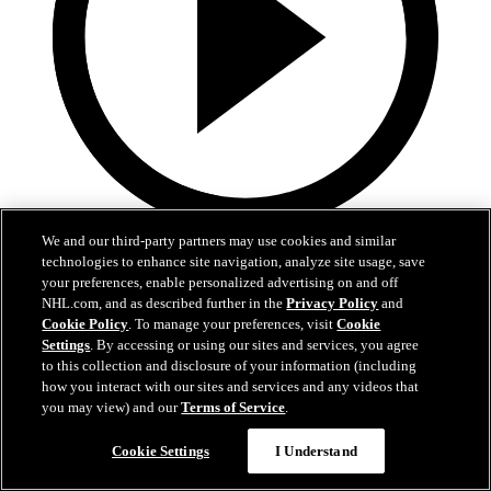
We and our third-party partners may use cookies and similar
4:30
technologies to enhance site navigation, analyze site usage, save
your preferences, enable personalized advertising on and off
Nylanders fem snyggaste mål 2025-26
NHL.com, and as described further in the
Privacy Policy
and
Cookie Policy
. To manage your preferences, visit
Cookie
Kolla in William Nylanders snyggaste mål från grundserien
Settings
. By accessing or using our sites and services, you agree
06 jul 2026
to this collection and disclosure of your information (including
how you interact with our sites and services and any videos that
you may view) and our
Terms of Service
.
Cookie Settings
I Understand