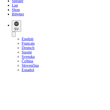
Spelare
Lag
Shop
Biljetter
SV
English
Français
Deutsch
Suomi
Svenska
Čeština
Slovenčina
Español