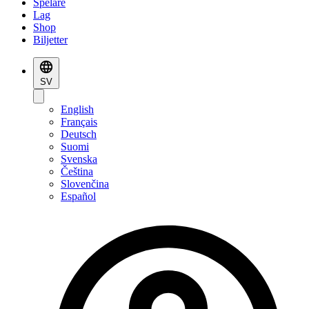
Spelare
Lag
Shop
Biljetter
SV
English
Français
Deutsch
Suomi
Svenska
Čeština
Slovenčina
Español