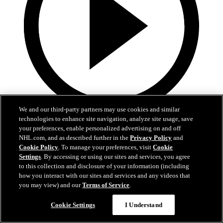
We and our third-party partners may use cookies and similar
technologies to enhance site navigation, analyze site usage, save
6:34
your preferences, enable personalized advertising on and off
Längs Sargen: Björck kan ta NHL-plats
NHL.com, and as described further in the
Privacy Policy
and
Cookie Policy
. To manage your preferences, visit
Cookie
Settings
. By accessing or using our sites and services, you agree
Ekholm om Björcks chanser till spel direkt med Jets
to this collection and disclosure of your information (including
07 jul 2026
how you interact with our sites and services and any videos that
you may view) and our
Terms of Service
.
Cookie Settings
I Understand