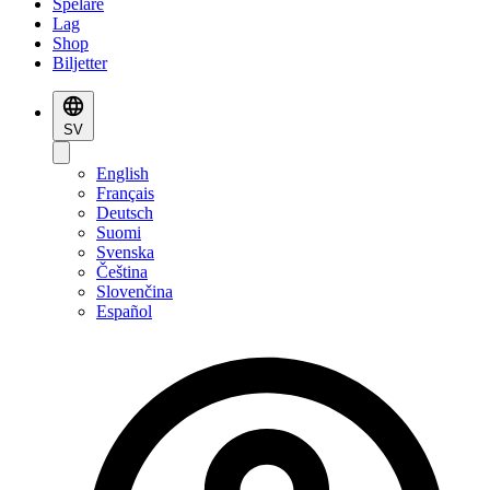
Spelare
Lag
Shop
Biljetter
SV
English
Français
Deutsch
Suomi
Svenska
Čeština
Slovenčina
Español