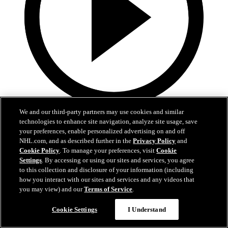
We and our third-party partners may use cookies and similar
4:30
technologies to enhance site navigation, analyze site usage, save
your preferences, enable personalized advertising on and off
Nylanders fem snyggaste mål 2025-26
NHL.com, and as described further in the
Privacy Policy
and
Cookie Policy
. To manage your preferences, visit
Cookie
Kolla in William Nylanders snyggaste mål från grundserien
Settings
. By accessing or using our sites and services, you agree
06 jul 2026
to this collection and disclosure of your information (including
how you interact with our sites and services and any videos that
you may view) and our
Terms of Service
.
Cookie Settings
I Understand