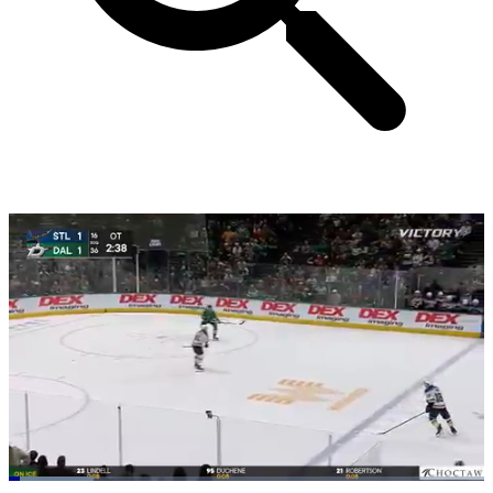
Loaded
: