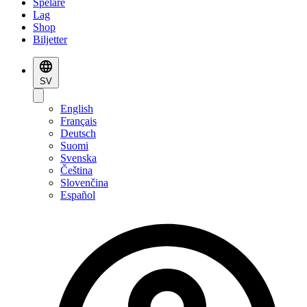
Spelare
Lag
Shop
Biljetter
SV
English
Français
Deutsch
Suomi
Svenska
Čeština
Slovenčina
Español