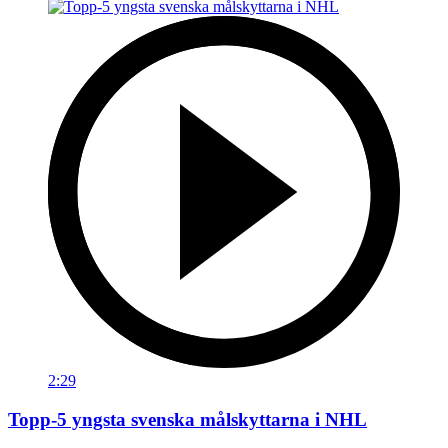
2:29
Topp-5 yngsta svenska målskyttarna i NHL