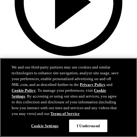
4:30
We and our third-party partners may use cookies and similar
Nylanders fem snyggaste mål 2025-26
technologies to enhance site navigation, analyze site usage, save
your preferences, enable personalized advertising on and off
Kolla in William Nylanders snyggaste mål från grundserien
NHL.com, and as described further in the
Privacy Policy
and
Cookie Policy
. To manage your preferences, visit
Cookie
06 jul 2026
Settings
. By accessing or using our sites and services, you agree
to this collection and disclosure of your information (including
how you interact with our sites and services and any videos that
you may view) and our
Terms of Service
.
Cookie Settings
I Understand