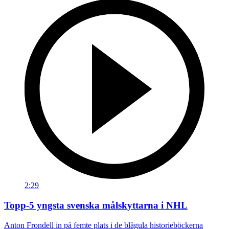
2:29
Topp-5 yngsta svenska målskyttarna i NHL
Anton Frondell in på femte plats i de blågula historieböckerna