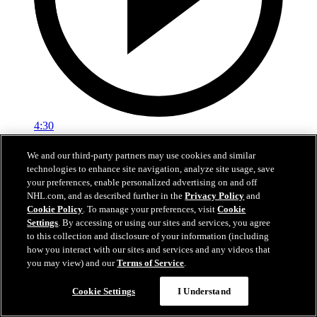
4:30
Nylanders fem snyggaste mål 2025-26
We and our third-party partners may use cookies and similar
technologies to enhance site navigation, analyze site usage, save
Kolla in William Nylanders snyggaste mål från grundserien
your preferences, enable personalized advertising on and off
NHL.com, and as described further in the
Privacy Policy
and
06 jul 2026
Cookie Policy
. To manage your preferences, visit
Cookie
Settings
. By accessing or using our sites and services, you agree
to this collection and disclosure of your information (including
how you interact with our sites and services and any videos that
you may view) and our
Terms of Service
.
Cookie Settings
I Understand