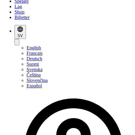
Spelare
Lag
Shop
Biljetter
SV
English
Français
Deutsch
Suomi
Svenska
Čeština
Slovenčina
Español