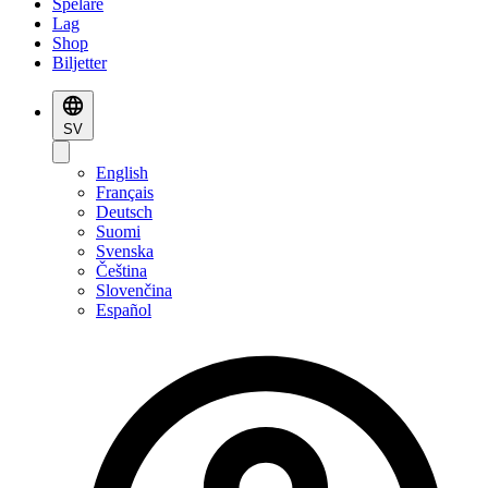
Spelare
Lag
Shop
Biljetter
SV
English
Français
Deutsch
Suomi
Svenska
Čeština
Slovenčina
Español