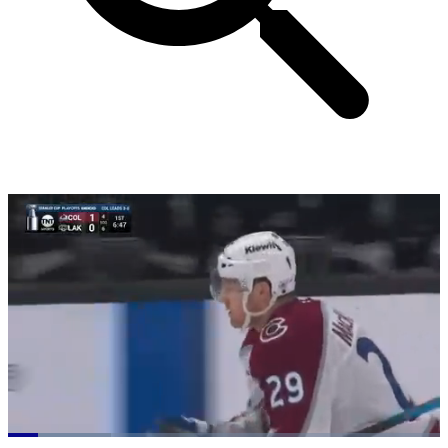
Loaded
: