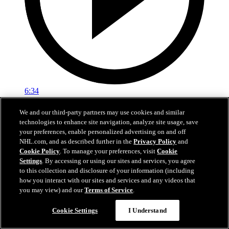
6:34
Längs Sargen: Björck kan ta NHL-plats
We and our third-party partners may use cookies and similar
technologies to enhance site navigation, analyze site usage, save
Ekholm om Björcks chanser till spel direkt med Jets
your preferences, enable personalized advertising on and off
NHL.com, and as described further in the
Privacy Policy
and
07 jul 2026
Cookie Policy
. To manage your preferences, visit
Cookie
Settings
. By accessing or using our sites and services, you agree
to this collection and disclosure of your information (including
how you interact with our sites and services and any videos that
you may view) and our
Terms of Service
.
Cookie Settings
I Understand