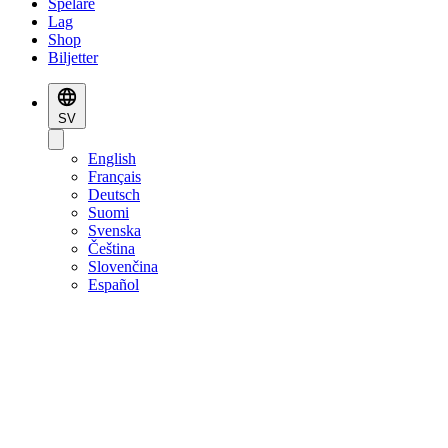
Spelare
Lag
Shop
Biljetter
SV
English
Français
Deutsch
Suomi
Svenska
Čeština
Slovenčina
Español