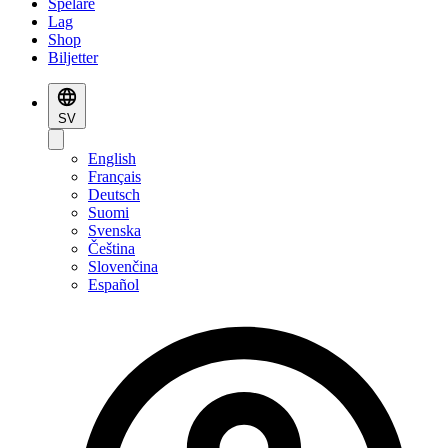
Spelare
Lag
Shop
Biljetter
SV
English
Français
Deutsch
Suomi
Svenska
Čeština
Slovenčina
Español