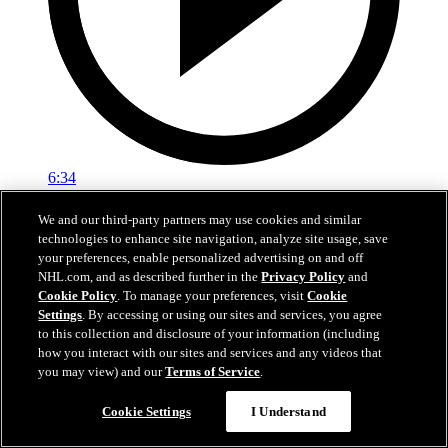
6:34
Längs Sargen: Björck kan ta NHL-plats
We and our third-party partners may use cookies and similar
technologies to enhance site navigation, analyze site usage, save
Ekholm om Björcks chanser till spel direkt med Jets
your preferences, enable personalized advertising on and off
NHL.com, and as described further in the
Privacy Policy
and
07 jul 2026
Cookie Policy
. To manage your preferences, visit
Cookie
Settings
. By accessing or using our sites and services, you agree
to this collection and disclosure of your information (including
how you interact with our sites and services and any videos that
you may view) and our
Terms of Service
.
Cookie Settings
I Understand