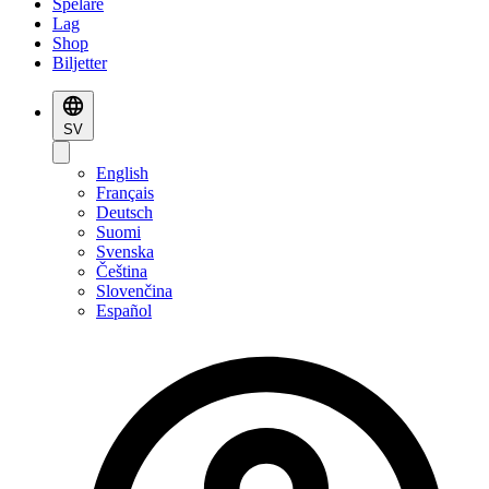
Spelare
Lag
Shop
Biljetter
SV
English
Français
Deutsch
Suomi
Svenska
Čeština
Slovenčina
Español