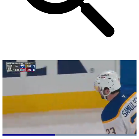
Loaded
: