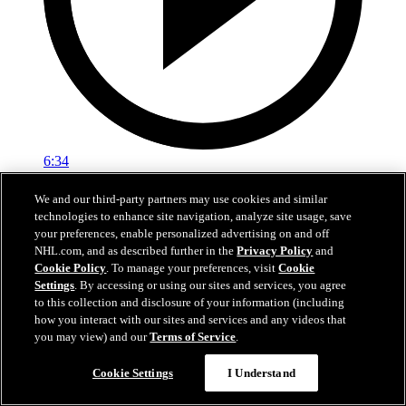
6:34
Längs Sargen: Björck kan ta NHL-plats
We and our third-party partners may use cookies and similar
technologies to enhance site navigation, analyze site usage, save
Ekholm om Björcks chanser till spel direkt med Jets
your preferences, enable personalized advertising on and off
NHL.com, and as described further in the
Privacy Policy
and
07 jul 2026
Cookie Policy
. To manage your preferences, visit
Cookie
Settings
. By accessing or using our sites and services, you agree
to this collection and disclosure of your information (including
how you interact with our sites and services and any videos that
you may view) and our
Terms of Service
.
Cookie Settings
I Understand