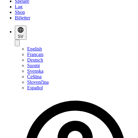
Spelare
Lag
Shop
Biljetter
SV
English
Français
Deutsch
Suomi
Svenska
Čeština
Slovenčina
Español